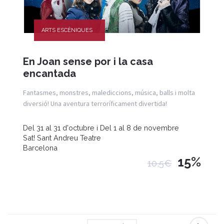
ARTS ESCÈNIQUES
En Joan sense por i la casa
encantada
Fantasmes, monstres, malediccions, música, balls i molta
diversió! Una aventura terroríficament divertida!
Del 31 al 31 d'octubre i Del 1 al 8 de novembre
Sat! Sant Andreu Teatre
Barcelona
15%
10,5€