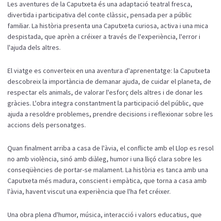
Les aventures de la Caputxeta és una adaptació teatral fresca,
divertida i participativa del conte clàssic, pensada per a públic
familiar. La història presenta una Caputxeta curiosa, activa i una mica
despistada, que aprèn a créixer a través de l'experiència, l'error i
l'ajuda dels altres.
El viatge es converteix en una aventura d'aprenentatge: la Caputxeta
descobreix la importància de demanar ajuda, de cuidar el planeta, de
respectar els animals, de valorar l'esforç dels altres i de donar les
gràcies. L'obra integra constantment la participació del públic, que
ajuda a resoldre problemes, prendre decisions i reflexionar sobre les
accions dels personatges.
Quan finalment arriba a casa de l'àvia, el conflicte amb el Llop es resol
no amb violència, sinó amb diàleg, humor i una lliçó clara sobre les
conseqüències de portar-se malament. La història es tanca amb una
Caputxeta més madura, conscient i empàtica, que torna a casa amb
l'àvia, havent viscut una experiència que l'ha fet créixer.
Una obra plena d'humor, música, interacció i valors educatius, que