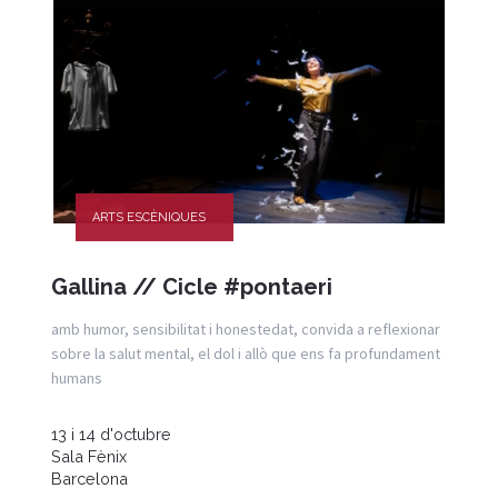
ARTS ESCÈNIQUES
Gallina // Cicle #pontaeri
amb humor, sensibilitat i honestedat, convida a reflexionar
sobre la salut mental, el dol i allò que ens fa profundament
humans
13 i 14 d'octubre
Sala Fènix
Barcelona