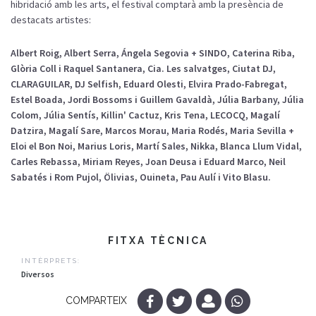
hibridació amb les arts, el festival comptarà amb la presència de
destacats artistes:
Albert Roig, Albert Serra, Ángela Segovia + SINDO, Caterina Riba,
Glòria Coll i Raquel Santanera, Cia. Les salvatges, Ciutat DJ,
CLARAGUILAR, DJ Selfish, Eduard Olesti, Elvira Prado-Fabregat,
Estel Boada, Jordi Bossoms i Guillem Gavaldà, Júlia Barbany, Júlia
Colom, Júlia Sentís, Killin' Cactuz, Kris Tena, LECOCQ, Magalí
Datzira, Magalí Sare, Marcos Morau, Maria Rodés, Maria Sevilla +
Eloi el Bon Noi, Marius Loris, Martí Sales, Nikka, Blanca Llum Vidal,
Carles Rebassa, Miriam Reyes, Joan Deusa i Eduard Marco, Neil
Sabatés i Rom Pujol, Ölivias, Ouineta, Pau Aulí i Vito Blasu.
FITXA TÈCNICA
INTÈRPRETS:
Diversos
COMPARTEIX