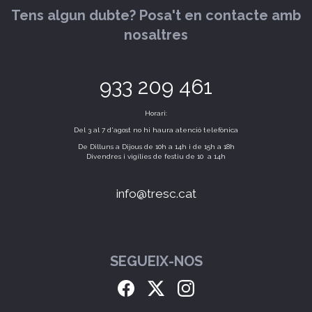
Tens algun dubte? Posa't en contacte amb
nosaltres
933 209 461
Horari:
Del 3 al 7 d'agost no hi haura atenció telefònica
De Dilluns a Dijous de 10h a 14h i de 15h a 18h
Divendres i vigílies de festiu de 10 a 14h
info@tresc.cat
SEGUEIX-NOS