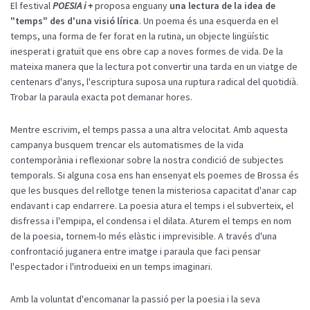
El festival
POESIA i +
proposa enguany
una lectura de la idea de
"temps" des d'una visió lírica
. Un poema és una esquerda en el
temps, una forma de fer forat en la rutina, un objecte lingüístic
inesperat i gratuït que ens obre cap a noves formes de vida. De la
mateixa manera que la lectura pot convertir una tarda en un viatge de
centenars d'anys, l'escriptura suposa una ruptura radical del quotidià.
Trobar la paraula exacta pot demanar hores.
Mentre escrivim, el temps passa a una altra velocitat. Amb aquesta
campanya busquem trencar els automatismes de la vida
contemporània i reflexionar sobre la nostra condició de subjectes
temporals. Si alguna cosa ens han ensenyat els poemes de Brossa és
que les busques del rellotge tenen la misteriosa capacitat d'anar cap
endavant i cap endarrere. La poesia atura el temps i el subverteix, el
disfressa i l'empipa, el condensa i el dilata. Aturem el temps en nom
de la poesia, tornem-lo més elàstic i imprevisible. A través d'una
confrontació juganera entre imatge i paraula que faci pensar
l'espectador i l'introdueixi en un temps imaginari.
Amb la voluntat d'encomanar la passió per la poesia i la seva