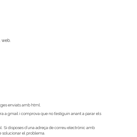
l web.
atges enviats amb html.
ntra a gmail i comprova que no t’estiguin anant a parar els
. Si disposes d’una adreça de correu electrònic amb
de solucionar el problema.