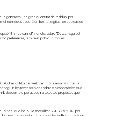
 que generava una gran quantitat de residus, per
rnet només es trobarà en format digital i en cap cas es
'opció "El meu carnet" i fer clic sobre "Descarrega't el
i ho prefereixes, també el pots dur imprès.
 Podràs utilitzar el web per informar-te, muntar la
 o coneguin les teves opinions sobre els espectacles que
 amb descompte per accedir a totes les propostes que
gaudir del que inclou la modalitat SUBSCRIPTOR, per
s nostres espectacles o propostes culturals, així com