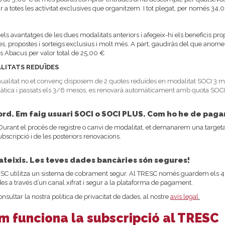
r a totes les activitat exclusives que organitzem. I tot plegat, per només 34,
ls avantatges de les dues modalitats anteriors i afegeix-hi els beneficis propis
s, propostes i sorteigs exclusius i molt més. A part, gaudiràs del que ano
 Abacus per valor total de 25,00 €
LITATS REDUÏDES
'anualitat no et convenç disposem de 2 quotes reduïdes en modalitat SOCI 3
tica i passats els 3/6 mesos, es renovarà automàticament amb quota SOCI
ord. Em faig usuari SOCI o SOCI PLUS. Com ho he de paga
 Durant el procés de registre o canvi de modalitat, et demanarem una targeta 
ubscripció i de les posteriors renovacions.
ateixis. Les teves dades bancàries són segures!
SC utilitza un sistema de cobrament segur. Al TRESC només guardem els 4 d
es a través d’un canal xifrat i segur a la plataforma de pagament.
onsultar la nostra política de privacitat de dades, al nostre
avís legal
.
m funciona la subscripció al TRESC