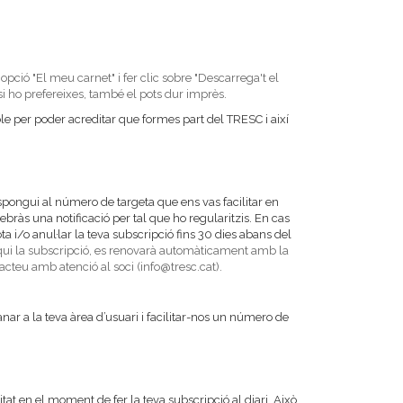
'opció "El meu carnet" i fer clic sobre "Descarrega't el
i ho prefereixes, també el pots dur imprès.
le per poder acreditar que formes part del TRESC i així
spongui al número de targeta que ens vas facilitar en
ebràs una notificació per tal que ho regularitzis. En cas
 i/o anul·lar la teva subscripció fins 30 dies abans del
qui la subscripció, es renovarà automàticament amb la
acteu amb atenció al soci (info@tresc.cat).
nar a la teva àrea d’usuari i facilitar-nos un número de
at en el moment de fer la teva subscripció al diari. Això