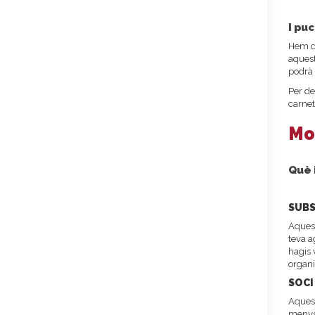
I pu
Hem de
aquest
podrà 
Per de
carnet
Mo
Què 
SUBS
Aquest
teva a
hagis 
organi
SOCI
Aquest
menys 