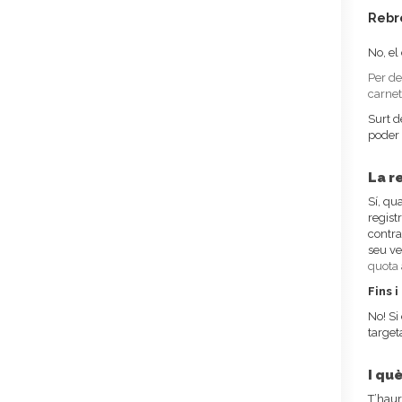
Rebré
No, el
Per de
carnet
Surt d
poder 
La r
Sí, qu
regist
contra
seu v
quota 
Fins i
No! Si
targe
I què
T’haur