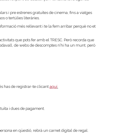
ars i pre estrenes gratuïtes de cinema, fins a viatges
s o tertúlies literàries.
 informació més rellevant i te la fem arribar perquè no et
activitats que pots fer amb el TRESC. Però recorda que
davall, de webs de descomptes n’hi ha un munt, però
s has de registrar-te clicant
aquí
.
atuïta i dues de pagament.
 persona en qüestió, rebrà un carnet digital de regal.