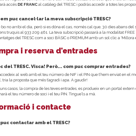
arà accés
DE FRANC
al catàleg del TRESC i podràs accedir a totes les prop
em puc cancel·lar la meva subscripció TRESC?
 bo no arribi el dia, però si es dóna el cas, només cal que, 30 dies abans de
ens truquis al 933 209 461. La teva subscripció passarà a la modalitat FREE 
antatges del TRESC com a soci BÀSIC o PREMIUM amb un sol clic a 'Millora el
mpra i reserva d'entrades
óc del TRESC. Visca! Però... com puc comprar entrades?
 accedeix al web amb el teu número de NIF i el PIN que t’hem enviat en el m
 tria la proposta que més t’agradi i apa. A gaudir!
uns casos, la compra de les teves entrades, es produeix en un portal extern d
rà el teu número de soci i el teu PIN. Tingue’ls a mà.
formació i contacte
puc contactar amb el TRESC?