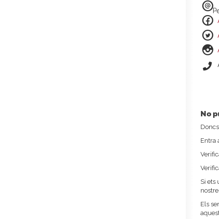
Pe
No p
Doncs 
Entra 
Verifi
Verifi
Si ets
nostre
Els se
aquest