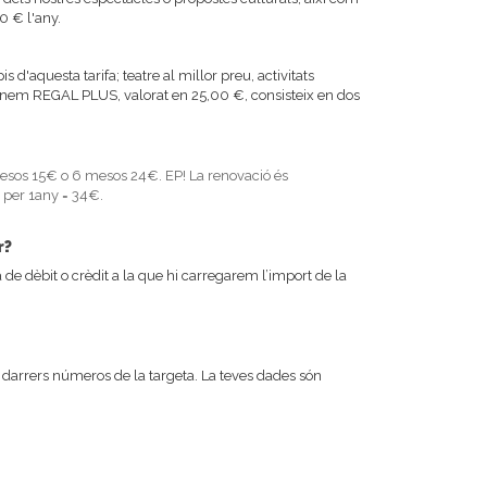
00 € l'any.
 d'aquesta tarifa; teatre al millor preu, activitats
menem REGAL PLUS, valorat en 25,00 €, consisteix en dos
 mesos 15€ o 6 mesos 24€. EP! La renovació és
 per 1any = 34€.
r?
de dèbit o crèdit a la que hi carregarem l’import de la
arrers números de la targeta. La teves dades són