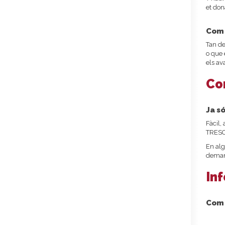
et don
Com 
Tan de
o que 
els av
Co
Ja s
Fàcil,
TRESC,
En alg
demana
In
Com 