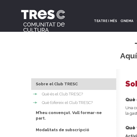
TEATRE I MÉS
CINEMA
Aquí
So
Sobre el Club TRESC
Què és el Club TRESC?
Què 
Què t’ofereix el Club TRESC?
Una co
M’heu convençut. Vull formar-ne
la gas
part.
Què 
Modalitats de subscripció
Activi