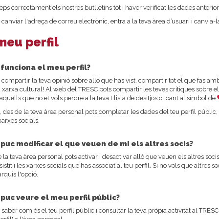
reps correctament els nostres butlletins tot i haver verificat les dades anterio
s canviar l'adreça de correu electrònic, entra a la teva àrea d’usuari i canvia-
meu perfil
funciona el meu perfil?
s compartir la teva opinió sobre allò que has vist, compartir tot el que fas amb 
a xarxa cultural! Al web del TRESC pots compartir les teves crítiques sobre els
 aquells que no et vols perdre a la teva Llista de desitjos clicant al símbol de
 des de la teva àrea personal pots completar les dades del teu perfil públic, 
xarxes socials.
puc modificar el que veuen de mi els altres socis?
 la teva àrea personal pots activar i desactivar allò que veuen els altres socis 
sistit i les xarxes socials que has associat al teu perfil. Si no vols que altre
quis l'opció.
puc veure el meu perfil públic?
s saber com és el teu perfil públic i consultar la teva pròpia activitat al TRES