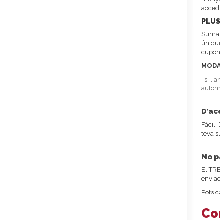
accedi
PLUS
Suma e
únique
cupons
MODA
I si l
automà
D’ac
Fàcil!
teva s
No p
El TRE
enviad
Pots c
Co