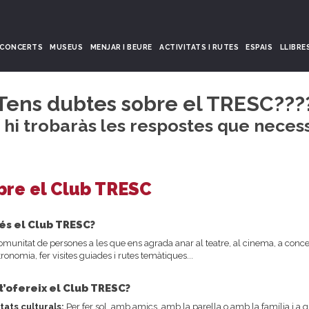
CONCERTS
MUSEUS
MENJAR I BEURE
ACTIVITATS I RUTES
ESPAIS
LLIBRE
Tens dubtes sobre el TRESC???
 hi trobaràs les respostes que neces
bre el Club TRESC
és el Club TRESC?
munitat de persones a les que ens agrada anar al teatre, al cinema, a concert
tronomia, fer visites guiades i rutes temàtiques...
t’ofereix el Club TRESC?
tats culturals:
Per fer sol, amb amics, amb la parella o amb la família i a 