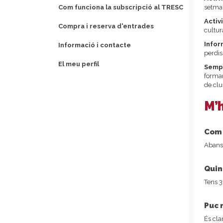
Com funciona la subscripció al TRESC
setman
Activ
Compra i reserva d'entrades
cultur
Infor
Informació i contacte
perdis
El meu perfil
Sempr
formar
de clu
M’h
Com 
Abans 
Quin
Tens 3
Puc 
És cla