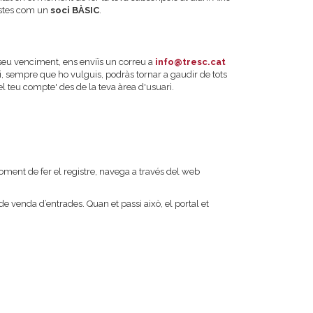
ostes com un
soci BÀSIC
.
l seu venciment, ens enviïs un correu a
info@tresc.cat
i, sempre que ho vulguis, podràs tornar a gaudir de tots
 teu compte' des de la teva àrea d'usuari.
oment de fer el registre, navega a través del web
e venda d’entrades. Quan et passi això, el portal et