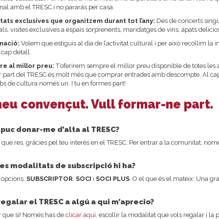
al amb el TRESC i no pararàs per casa.
itats exclusives que organitzem durant tot l’any:
Des de concerts singul
als, visites exclusives a espais sorprenents, maridatges de vins, àpats delicioso
mació:
Volem que estiguis al dia de l’activitat cultural i per això recollim la
 cap detall.
e al millor preu:
T’oferirem sempre el millor preu disponible de totes les 
 part del TRESC és molt més que comprar entrades amb descompte. Al cap
bs de cultura només un. I tu en formes part!
eu convençut. Vull formar-ne part.
puc donar-me d’alta al TRESC?
que res, gràcies pel teu interès en el TRESC. Per entrar a la comunitat, nomé
es modalitats de subscripció hi ha?
 opcions.
SUBSCRIPTOR
,
SOCI
i
SOCI PLUS
. O el que és el mateix: Una gr
regalar el TRESC a algú a qui m’aprecio?
r que sí! Només has de
clicar aquí
, escollir la modalitat que vols regalar i la