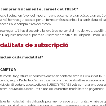
c comprar físicament el carnet del TRESC?
cidit actuar en favor del medi ambient, el carnet era un plàstic d'un sol ús
a raó hem volgut apostar per un format més sostenible i, a partir d'ara, el ca
accedir a la compra física del mateix.
scarregar-te'l, has d'accedir a la teva àrea personal dintre del web, escollir l
". D'aquesta manera el podràs dur sempre amb tu al teu dispositiu mòbil o, s
dalitats de subscripció
inclou cada modalitat?
CRIPTOR
a modalitat gratuïta et permetrà entrar en contacte amb la Comunitat TRESC.
genda, seguir l'activitat d'altres usuaris com tu i que els altres et segueixin
vist, etc. Si pertany al col·lectiu de SUBSCRIPTORS i vols comprar entrades
tzem, hauràs de subscriure't a una de les nostres modalitats de pagament.
a és la modalitat més utilitzada pels membres de la comunitat. A més de 
de 3,00 € al mes podràs comprar entrades amb descompte per qualsevol del