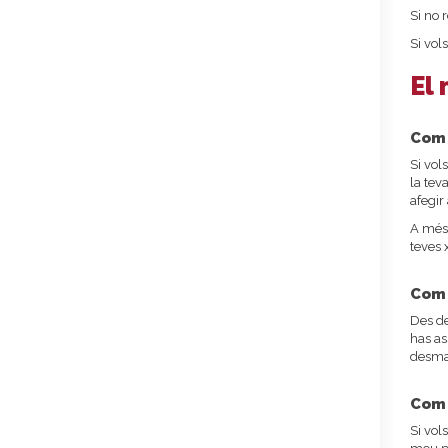
Si no 
Si vol
El 
Com 
Si vol
la tev
afegir
A més,
teves 
Com 
Des de
has as
desmar
Com 
Si vol