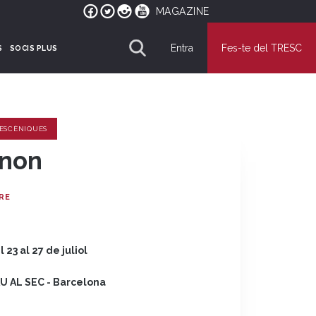
MAGAZINE
Entra
Fes-te del TRESC
S
SOCIS PLUS
 ESCÈNIQUES
non
RE
l 23 al 27 de juliol
U AL SEC - Barcelona