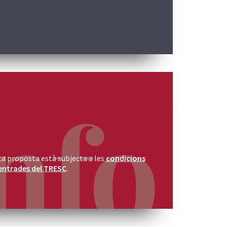
a proposta està subjecta a les
condicions
entrades del TRESC
.