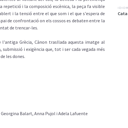
a repetició i la composició escènica, la peça fa visible
IDIO
blert i la tensió entre el que som i el que s'espera de
Cata
espai de confrontació on els cossos es debaten entre la
untat de trencar-les.
de l'antiga Grècia, Cànon trasllada aquesta imatge al
a, submissió i exigència que, tot i ser cada vegada més
 de les dones.
Georgina Balart, Anna Pujol i Adela Lafuente