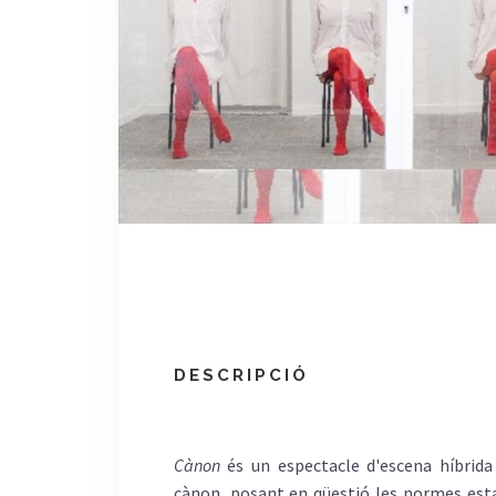
DESCRIPCIÓ
Cànon
és un espectacle d'escena híbrida
cànon, posant en qüestió les normes estab