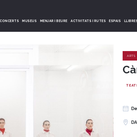
CONCERTS
MUSEUS
MENJAR I BEURE
ACTIVITATS I RUTES
ESPAIS
LLIBRE
ARTS
Cà
TEAT
De
DA