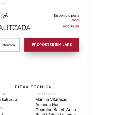
15€
Disponible per a
SOCI
ALITZADA
SOCI PLUS
PROPOSTES SIMILARS
'interessa
FITXA TÈCNICA
CCIÓ
INTÈRPRETS:
Martina Vilarasau,
a Baliarda
Amanda Her,
Georgina Balart, Anna
DA
in
Pujol i Adela Lafuente