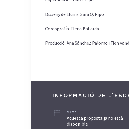
Disseny de Llums:
Sara Q. Pipó
Coreografía:
Elena Baliarda
Producció:
Ana Sánchez Palomo i Fien Van
INFORMACIÓ DE L'ES
DATA
Aquesta proposta ja no està
disponible