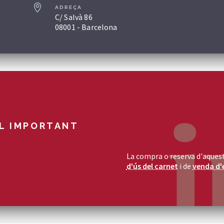
ADREÇA
C/ Salvà 86
08001 - Barcelona
L IMPORTANT
La compra o reserva d'aquest
d'ús del carnet
i de
venda d'