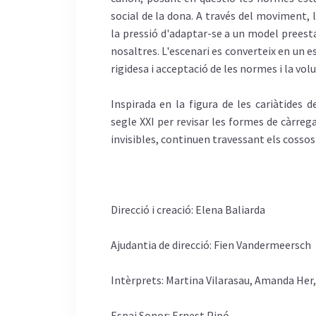
social de la dona. A través del moviment, l
la pressió d'adaptar-se a un model preesta
nosaltres. L'escenari es converteix en un 
rigidesa i acceptació de les normes i la vol
Inspirada en la figura de les cariàtides 
segle XXI per revisar les formes de càrreg
invisibles, continuen travessant els cossos
Direcció i creació:
Elena Baliarda
Ajudantia de direcció:
Fien Vandermeersch
Intèrprets:
Martina Vilarasau, Amanda Her, 
Espai Sonor:
Ernest Pipó