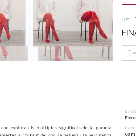
19€
FIN
M
DIRE
Elen
 que explora els múltiples significats de la paraula
DURA
60 m
lertes al voltant del cos, la bellesa i la pertinença