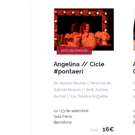
ARTS ESCÈNIQUES
Angelina // Cicle
#pontaeri
De Justine Ruchat // Direcció de
E
Gabriel Alvarez // Amb Justine
a
Ruchat // Cia Théâtre EnQuête
p
a
22 i 23 de setembre
1
Sala Fènix
S
Barcelona
B
16€
20€