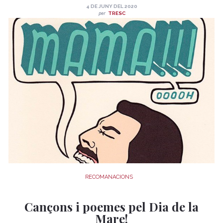
petites també han posat al teu abast diverses iniciatives teatrals i
4 DE JUNY DEL 2020
per
TRESC
espectacles online que pots gaudir des de casa. Aquí en tens un
recull!
RECOMANACIONS
Cançons i poemes pel Dia de la
Mare!