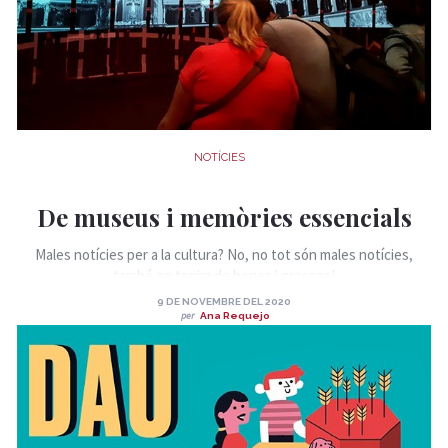
NOTÍCIES
De museus i memòries essencials
Males notícies per a la cultura? No, no tot són males notícies,
també en tenim de bones i grosses!
9 DE NOVEMBRE DEL 2020
per
Ana Requejo