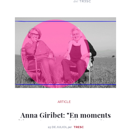
ARTICLE
Anna Giribet: "En moments
d'incertesa, també necessitem
celebrar"
per
15 DE JULIOL
TRESC