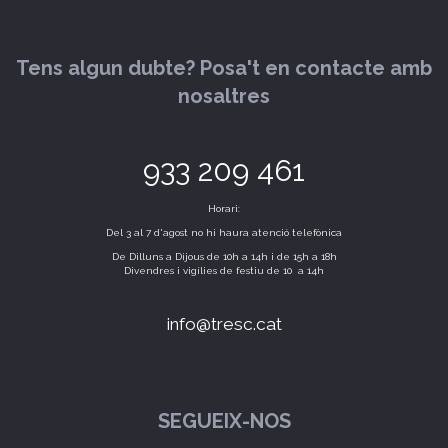
Tens algun dubte? Posa't en contacte amb
nosaltres
933 209 461
Horari:
Del 3 al 7 d'agost no hi haura atenció telefònica
De Dilluns a Dijous de 10h a 14h i de 15h a 18h
Divendres i vigílies de festiu de 10 a 14h
info@tresc.cat
SEGUEIX-NOS