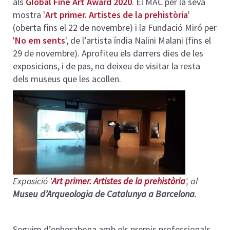
als
Global Fine Art Award 2020
. El MAC per la seva
mostra '
Art primer. Artistes de la prehistòria
'
(oberta fins el 22 de novembre) i la Fundació Miró per
'
No em sents
', de l’artista índia Nalini Malani (fins el
29 de novembre). Aprofiteu els darrers dies de les
exposicions, i de pas, no deixeu de visitar la resta
dels museus que les acollen.
Exposició '
Art primer. Artistes de la prehistòria
', al
Museu d’Arqueologia de Catalunya a Barcelona
.
Seguim d’enhorabona amb els premis professionals