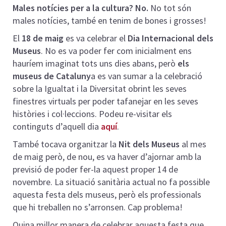
Males notícies per a la cultura? No.
No tot són
males notícies, també en tenim de bones i grosses!
El
18 de maig
es va celebrar el
Dia Internacional dels
Museus
. No es va poder fer com inicialment ens
hauríem imaginat tots uns dies abans, però
els
museus de Cataluny
a es van sumar a la celebració
sobre la Igualtat i la Diversitat obrint les seves
finestres virtuals per poder tafanejar en les seves
històries i col·leccions. Podeu re-visitar els
continguts d’aquell dia
aquí
.
També tocava organitzar la
Nit dels Museus
al mes
de maig però, de nou, es va haver d’ajornar amb la
previsió de poder fer-la aquest proper 14 de
novembre. La situació sanitària actual no fa possible
aquesta festa dels museus, però els professionals
que hi treballen no s’arronsen. Cap problema!
Quina millor manera de celebrar aquesta festa que