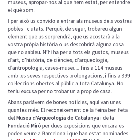
museus, apropar-nos al que hem estat, per entendre
el què som.
I per això us convido a entrar als museus dels vostres
pobles i ciutats. Perquè, de segur, trobareu algun
element que us sorprendrà, que us acostarà a la
vostra pròpia història o us descobrirà alguna cosa
que no sabíeu. N’hi ha per a tots els gustos, museus
d’art, d’història, de ciències, d’arqueologia,
d’antropologia, cases-museu... fins a 114 museus
amb les seves respectives prolongacions, i fins a 399
col·leccions obertes al públic a tota Catalunya. No
teniu excusa per no trobar un a prop de casa.
Abans parlàvem de bones notícies, aquí van unes
quantes més. El reconeixement de la feina ben feta
del
Museu d’Arqueologia de Catalunya
i de la
Fundació Miró
per dues exposicions que encara es
poden veure a Barcelona i que han estat nominades