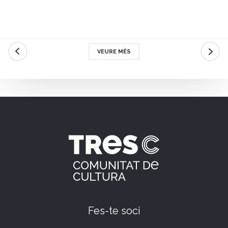
Amb el lema Celebrem, FiraTàrrega 2026 convida a viure quatre dies de cultura,
convivència i arts de carrer. Parlem amb la directora artística de la Fira, Anna Giribet,
sobre els grans eixos d'aquesta edició, les propostes més destacades i el paper de
l'espai públic com a lloc de trobada i celebració.
VEURE MÉS
Fes-te soci