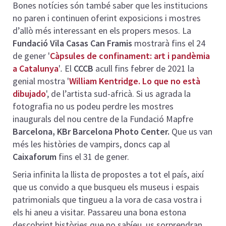
Bones notícies són també saber que les institucions
no paren i continuen oferint exposicions i mostres
d’allò més interessant en els propers mesos. La
Fundació Vila Casas Can Framis
mostrarà fins el 24
de gener '
Càpsules de confinament: art i pandèmia
a Catalunya
'
.
El
CCCB
acull fins febrer de 2021 la
genial mostra '
William Kentridge. Lo que no està
dibujado
', de l’artista sud-africà. Si us agrada la
fotografia no us podeu perdre les mostres
inaugurals del nou centre de la Fundació Mapfre
Barcelona, KBr Barcelona Photo Center.
Que us van
més les històries de vampirs, doncs cap al
Caixaforum
fins el 31 de gener.
Seria infinita la llista de propostes a tot el país, així
que us convido a que busqueu els museus i espais
patrimonials que tingueu a la vora de casa vostra i
els hi aneu a visitar. Passareu una bona estona
descobrint històries que no sabíeu, us sorprendran