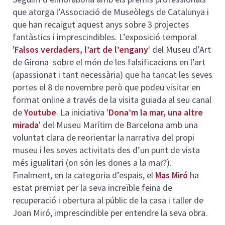
que atorga l’Associació de Museòlegs de Catalunya i
que han recaigut aquest anys sobre 3 projectes
fantàstics i imprescindibles. L’exposició temporal
'
Falsos verdaders, l’art de l’engany
' del Museu d’Art
de Girona sobre el món de les falsificacions en l’art
(apassionat i tant necessària) que ha tancat les seves
portes el 8 de novembre però que podeu visitar en
format online a través de la visita guiada al seu canal
de
Youtube
. La iniciativa '
Dona’m la mar, una altre
mirada
' del Museu Marítim de Barcelona amb una
voluntat clara de reorientar la narrativa del propi
museu i les seves activitats des d’un punt de vista
més igualitari (on són les dones a la mar?).
Finalment, en la categoria d’espais, el
Mas Miró
ha
estat premiat per la seva increïble feina de
recuperació i obertura al públic de la casa i taller de
Joan Miró, imprescindible per entendre la seva obra.