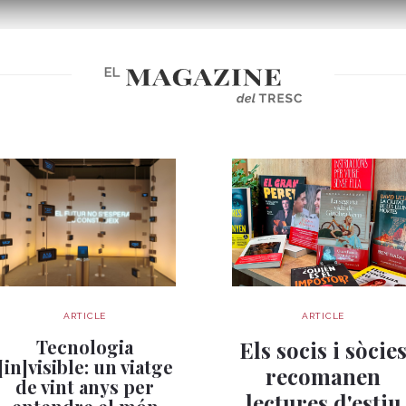
ARTICLE
ARTICLE
Tecnologia
Els socis i sòcie
[in]visible: un viatge
recomanen
de vint anys per
lectures d'estiu