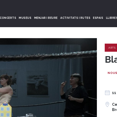
CONCERTS
MUSEUS
MENJAR I BEURE
ACTIVITATS I RUTES
ESPAIS
LLIBRE
ARTS
Bl
NOUS
11
Ce
Br