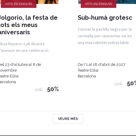
ARTS ESCÈNIQUES
ARTS ESCÈNIQUES
Jolgorio, la festa de
Sub-humà grotesc
tots els meus
Canviar la pastilla negra per la
aniversaris
vermella per reinventar-se en
una masculinitat inabastable
lícia Reyero i Lali Álvarez
'uneixen en una celebració-
itual de la vida
el 23 d'octubre al 8 de
De l'1 al 18 d'abril de 2027
novembre
Teatre Eòlia
eatre Eòlia
Barcelona
arcelona
50
22€
50%
22€
VEURE MÉS