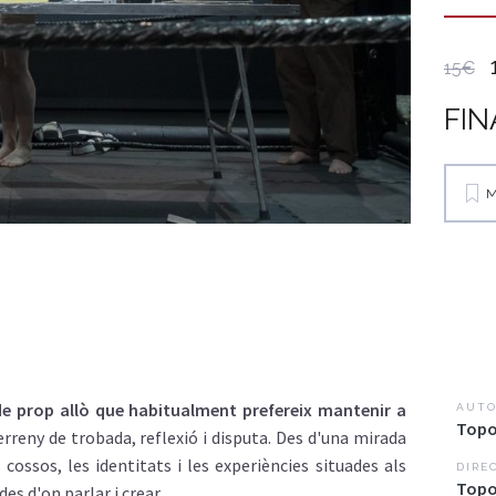
15€
FIN
M
de prop allò que habitualment prefereix mantenir a
AUTO
Top
rreny de trobada, reflexió i disputa. Des d'una mirada
ls cossos, les identitats i les experiències situades als
DIRE
Top
es d'on parlar i crear.