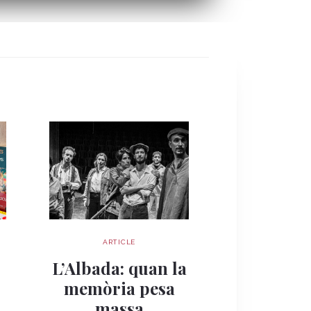
ARTICLE
ARTIC
Quan la 
s
L’Albada: quan la
esdevé re
memòria pesa
Palau Robe
massa