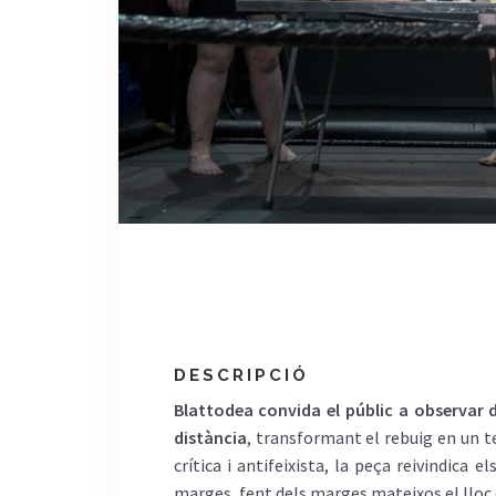
DESCRIPCIÓ
Blattodea convida el públic a observar 
distància
, transformant el rebuig en un te
crítica i antifeixista, la peça reivindica e
marges, fent dels marges mateixos el lloc d