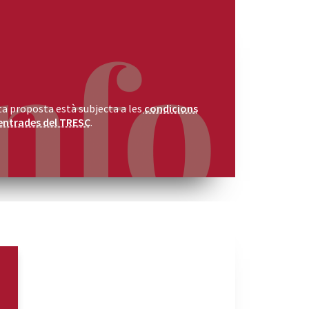
a proposta està subjecta a les
condicions
entrades del TRESC
.