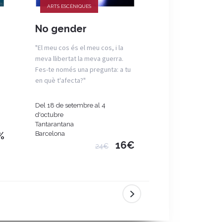
ARTS ESCÈNIQUES
ARTS ESCÈNIQUES
No gender
Què és un 
"El meu cos és el meu cos, i la
Qui construeix i util
meva llibertat la meva guerra.
de guerra?
Fes-te només una pregunta: a tu
en què t'afecta?"
Del 18 de setembre al 4
Del 4 al 27 de set
d'octubre
Teatre Eòlia
Tantarantana
Barcelona
%
Barcelona
16€
24€