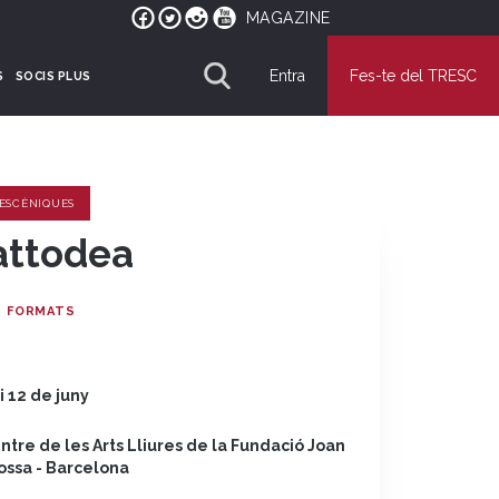
MAGAZINE
Entra
Fes-te del TRESC
S
SOCIS PLUS
 ESCÈNIQUES
attodea
 FORMATS
 i 12 de juny
ntre de les Arts Lliures de la Fundació Joan
ossa - Barcelona