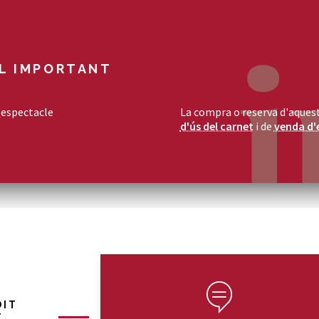
L IMPORTANT
¿espectacle
La compra o reserva d'aquest
d'ús del carnet
i de
venda d'
DIT
T