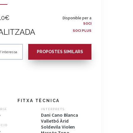
10€
Disponible per a
SOCI
ALITZADA
SOCI PLUS
PROPOSTES SIMILARS
'interessa
FITXA TÈCNICA
RIA
INTÈRPRETS:
o
Dani Cano Blanca
Valletbó Àrid
CCIÓ
Soldevila Violen
o
Maroto Topo