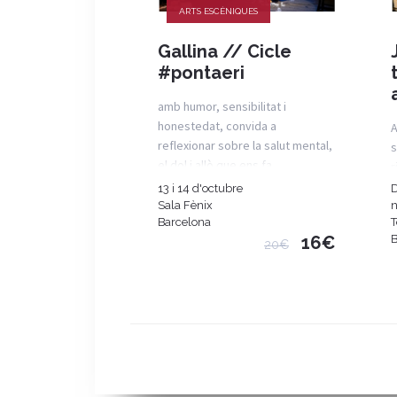
ARTS ESCÈNIQUES
Gallina // Cicle
#pontaeri
amb humor, sensibilitat i
honestedat, convida a
A
reflexionar sobre la salut mental,
s
el dol i allò que ens fa
r
profundament humans
13 i 14 d'octubre
D
Sala Fènix
Barcelona
T
16€
B
20€