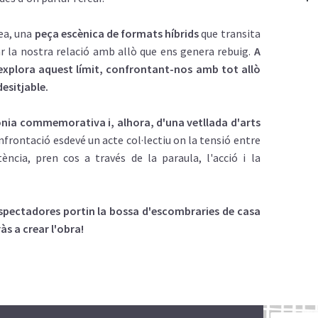
ea, una
peça escènica de formats híbrids
que transita
ar la nostra relació amb allò que ens genera rebuig.
A
a explora aquest límit, confrontant-nos amb tot allò
esitjable.
nia commemorativa i, alhora, d'una vetllada d'arts
onfrontació esdevé un acte col·lectiu on la tensió entre
stència, pren cos a través de la paraula, l'acció i la
espectadores portin la bossa d'escombraries de casa
às a crear l'obra!