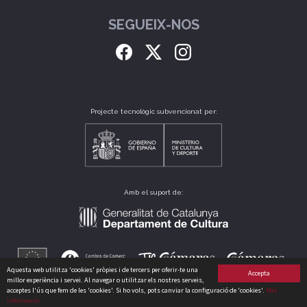
SEGUEIX-NOS
Projecte tecnològic subvencionat per:
Amb el suport de:
Aquesta web utilitza 'cookies' pròpies i de tercers per oferir-te una
Accepta
millor experiència i servei. Al navegar o utilitzar els nostres serveis,
acceptes l'ús que fem de les 'cookies'. Si ho vols, pots canviar la configuració de 'cookies'.
Més
informació
CLUB CATALÀ DE CULTURA, S.L. B64175235 CARRER PERÚ, 186 - 08020 - BARCELONA