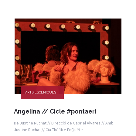
ARTS ESCÈNIQUES
Angelina // Cicle #pontaeri
De Justine Ruchat // Direcció de Gabriel Alvarez // Amb
Justine Ruchat // Cia Théâtre EnQuête