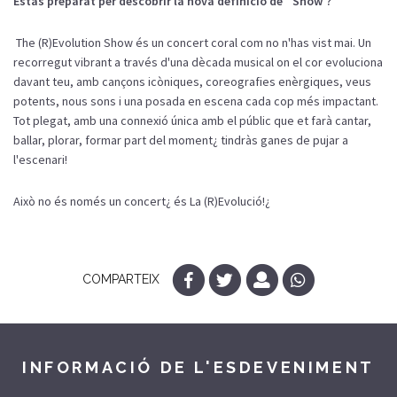
Estàs preparat per descobrir la nova definició de `Show'?
The (R)Evolution Show és un concert coral com no n'has vist mai. Un
recorregut vibrant a través d'una dècada musical on el cor evoluciona
davant teu, amb cançons icòniques, coreografies enèrgiques, veus
potents, nous sons i una posada en escena cada cop més impactant.
Tot plegat, amb una connexió única amb el públic que et farà cantar,
ballar, plorar, formar part del moment¿ tindràs ganes de pujar a
l'escenari!
Això no és només un concert¿ és La (R)Evolució!¿
COMPARTEIX
INFORMACIÓ DE L'ESDEVENIMENT