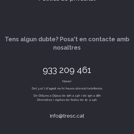
Tens algun dubte? Posa't en contacte amb
nosaltres
933 209 461
Horari:
Del 3 al 7 d'agost no hi haura atenció telefònica
De Dilluns a Dijous de 10h a 14h i de 15h a 18h
Divendres i vigílies de festiu de 10 a 14h
info@tresc.cat