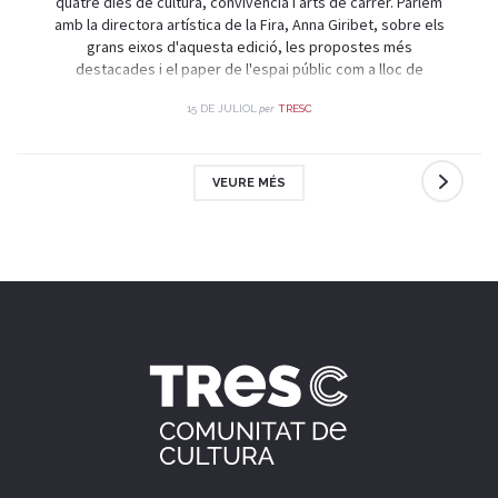
quatre dies de cultura, convivència i arts de carrer. Parlem
amb la directora artística de la Fira, Anna Giribet, sobre els
grans eixos d'aquesta edició, les propostes més
destacades i el paper de l'espai públic com a lloc de
trobada i celebració.
per
15 DE JULIOL
TRESC
VEURE MÉS