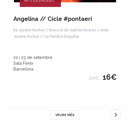
ARTS ESCÈNIQUES
Angelina // Cicle #pontaeri
De Justine Ruchat // Direcció de Gabriel Alvarez // Amb
Justine Ruchat // Cia Théâtre EnQuête
22 i 23 de setembre
Sala Fènix
Barcelona
16€
20€
VEURE MÉS