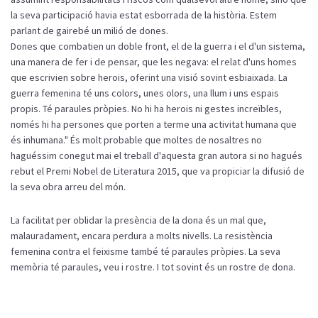
la seva participació havia estat esborrada de la història. Estem
parlant de gairebé un milió de dones.
Dones que combatien un doble front, el de la guerra i el d'un sistema,
una manera de fer i de pensar, que les negava: el relat d'uns homes
que escrivien sobre herois, oferint una visió sovint esbiaixada. La
guerra femenina té uns colors, unes olors, una llum i uns espais
propis. Té paraules pròpies. No hi ha herois ni gestes increïbles,
només hi ha persones que porten a terme una activitat humana que
és inhumana." És molt probable que moltes de nosaltres no
haguéssim conegut mai el treball d'aquesta gran autora si no hagués
rebut el Premi Nobel de Literatura 2015, que va propiciar la difusió de
la seva obra arreu del món.
La facilitat per oblidar la presència de la dona és un mal que,
malauradament, encara perdura a molts nivells. La resistència
femenina contra el feixisme també té paraules pròpies. La seva
memòria té paraules, veu i rostre. I tot sovint és un rostre de dona.