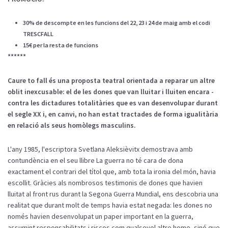
30% de descompte en les funcions del 22, 23 i 24 de maig amb el codi
TRESCFALL
15€ per la resta de funcions
******
Caure to fall és una proposta teatral orientada a reparar un altre
oblit inexcusable: el de les dones que van lluitar i lluiten encara -
contra les dictadures totalitàries que es van desenvolupar durant
el segle XX i, en canvi, no han estat tractades de forma igualitària
en relació als seus homòlegs masculins.
L'any 1985, l'escriptora Svetlana Aleksièvitx demostrava amb
contundència en el seu llibre La guerra no té cara de dona
exactament el contrari del títol que, amb tota la ironia del món, havia
escollit. Gràcies als nombrosos testimonis de dones que havien
lluitat al front rus durant la Segona Guerra Mundial, ens descobria una
realitat que durant molt de temps havia estat negada: les dones no
només havien desenvolupat un paper important en la guerra,
assumint responsabilitats i riscos com qualsevol altre home, sinó que