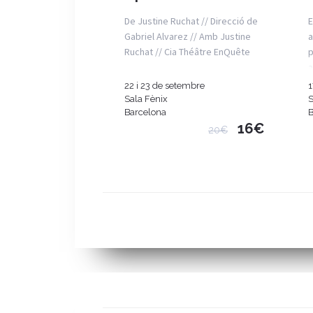
De Justine Ruchat // Direcció de
E
Gabriel Alvarez // Amb Justine
a
Ruchat // Cia Théâtre EnQuête
p
a
22 i 23 de setembre
1
Sala Fènix
S
Barcelona
B
16€
20€