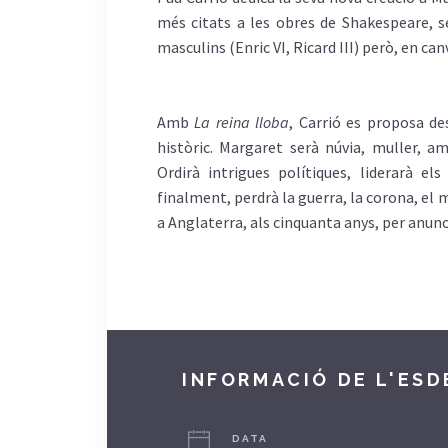
més
citats
a les obres de Shakespeare,
s
masculins
(Enric VI, Ricard III)
però
, en
can
Amb
La reina
lloba
, Carrió es
proposa
de
històric
. Margaret
serà
núvia
,
muller
,
am
Ordirà
intrigues
polítiques
,
liderarà
els
finalment
,
perdrà
la guerra, la corona, el
m
a
Anglaterra
,
als
cinquanta
anys
, per anunc
INFORMACIÓ DE L'ES
DATA