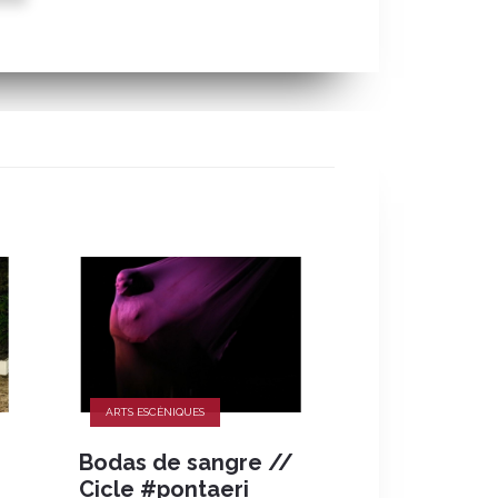
ARTS ESCÈNIQUES
ARTS ESCÈNIQUES
Bodas de sangre //
Trampantojo
Cicle #pontaeri
relat de la 