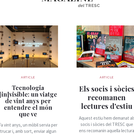
ARTICLE
ARTICLE
Tecnologia
Els socis i sòcie
[in]visible: un viatge
recomanen
de vint anys per
lectures d'estiu
entendre el món
que ve
Aquest estiu hem demanat al
socis i sòcies del TRESC que
Fa vint anys, un mòbil servia per
ens recomanin aquella lectur
trucar i, amb sort, enviar algun