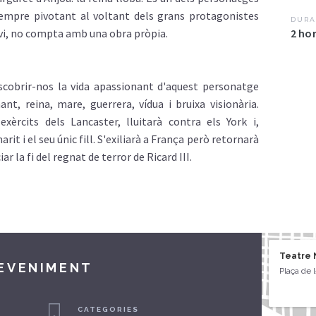
empre
pivotant
al
voltant
dels
grans
protagonistes
DURA
vi
, no
compta
amb
una obra
pròpia
.
2 ho
scobrir
-nos la vida
apassionant
d'aquest
personatge
ant
, reina, mare, guerrera,
vídua
i
bruixa
visionària
.
exèrcits
dels
Lancaster,
lluitarà
contra
els
York i,
arit
i el
seu
únic
fill
.
S'exiliarà
a
França
però
retornarà
iar la fi del
regnat
de terror de Ricard III.
Teatre 
DEVENIMENT
Plaça de 
CATEGORIES