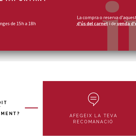
La compra o reserva d'aquest
enges de 15h a 18h
d'ús del carnet
i de
venda d'
DIT
T
IMENT?
AFEGEIX LA TEVA
RECOMANACIÓ