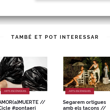
TAMBÉ ET POT INTERESSAR
ARTS ESCÈNIQUES
ARTS ESCÈNIQUES
AMOR(a)MUERTE //
Segarem ortigues
Cicle #pontaeri
amb els tacons //