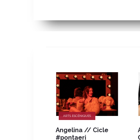
ARTS ESCÈNIQUES
Angelina // Cicle
#pontaeri