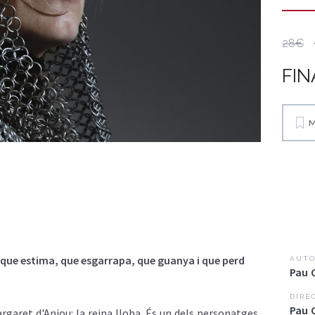
28€
FIN
M
 que estima, que
esgarrapa
, que
guanya
i que
perd
AUTO
Pau 
DIRE
Pau 
argaret
d'Anjou
: la reina
lloba
.
És
un
dels
personatges