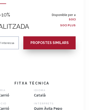
-10%
Disponible per a
SOCI
ALITZADA
SOCI PLUS
PROPOSTES SIMILARS
'interessa
FITXA TÈCNICA
RIA
IDIOMA
Carrió
Català
CCIÓ
INTÈRPRETS:
Carrió
Quim Àvila Pepo