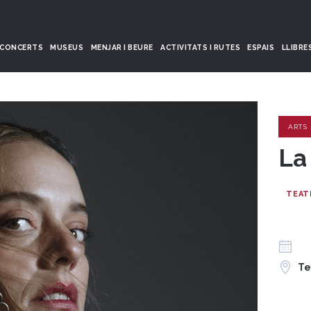
CONCERTS
MUSEUS
MENJAR I BEURE
ACTIVITATS I RUTES
ESPAIS
LLIBRE
ARTS
La
TEAT
Te