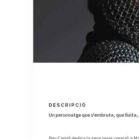
DESCRIPCIÓ
Un
personatge
que
s'embruta
, que
lluita
,
Pau Carrió dedica la
seva
nova
creació
a M