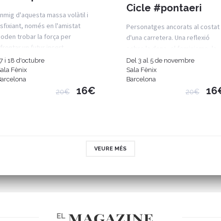
Cicle #pontaeri
nmig d'aquesta massa volàtil i
sfixiant, només en l'amistat
Personatges ancorats al costat
oden trobar la força per
d'una carretera. Una reflexió
frontar un futur incert.
sobre la dona, el feminisme, la
prostitució i el masclisme.
7 i 18 d'octubre
Del 3 al 5 de novembre
ala Fènix
Sala Fènix
arcelona
Barcelona
16€
16
20€
20€
VEURE MÉS