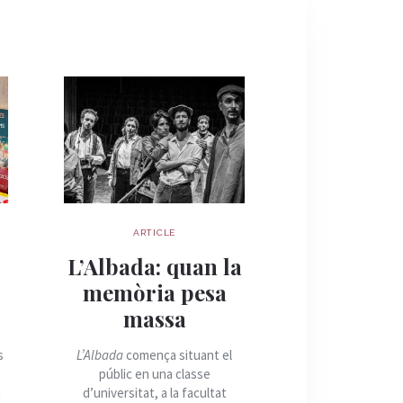
ARTICLE
ARTIC
Quan la 
s
L’Albada: quan la
esdevé re
memòria pesa
Palau Robe
massa
la cara hum
guerra 
s
L’Albada
comença situant el
públic en una classe
El Palau Robert 
a
d’universitat, a la facultat
aquesta setmana