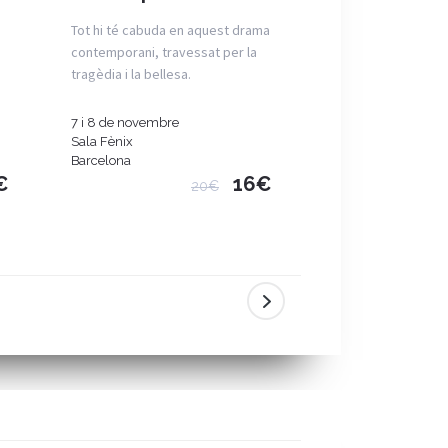
d'Espanya
Tot hi té cabuda en aquest drama
contemporani, travessat per la
una obra de teatr
tragèdia i la bellesa.
multidisciplinària 
memòria històrica i
7 i 8 de novembre
Del 9 al 13 de des
Sala Fènix
Sala Fènix
Barcelona
Barcelona
€
16€
20€