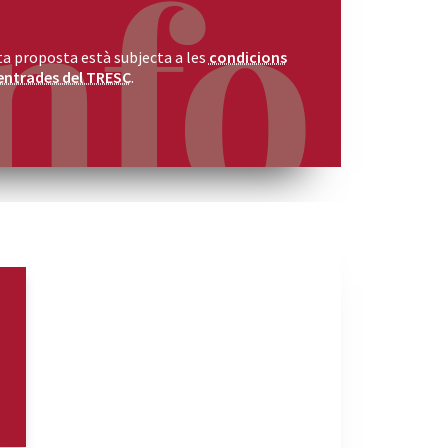
a proposta està subjecta a les
condicions
entrades del TRESC
.