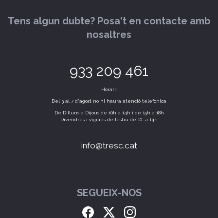
Tens algun dubte? Posa't en contacte amb
nosaltres
933 209 461
Horari:
Del 3 al 7 d'agost no hi haura atenció telefònica
De Dilluns a Dijous de 10h a 14h i de 15h a 18h
Divendres i vigílies de festiu de 10 a 14h
info@tresc.cat
SEGUEIX-NOS