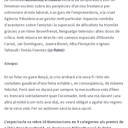
fenomen escènic sobre les peripècies d'un nou freelance per
sobreviure al món laboral, a un guru de l'emprenedoria, a la cruel
Agència Tributària ia un gestor molt particular. Aquesta comèdia
d'aventures sobre l'amistat i la superació de dificultats ha triomfat
gràcies a un ritme desenfrenat, llenguatge televisiu i altes dosis de
crítica. Amb música en directe i els cameos especials d'Elisenda
Carod, Jaïr Domínguez, Juanra Bonet, Alba Florejachs o Ignasi
Taltavull i Tomàs Fuentes (
La Ruina
)!
Sinopsi
En un futur no gaire llunyà, la crisi arribarà a la seva fi i tots els
ciutadans gaudiran d'una feina estable i, en conseqüència, de màxima
felicitat. Però això no durarà per sempre: la meravellosa vida d'Àlex
es trencarà sobtadament quan l'acomiadin. Amb una mà davant i una
altra al mòbil (com tots avui dia), es veurà obligat a agafar les regnes
de la seva vida. Fer-se autònom serà la única opció.
L'espectacle va rebre 10 Nominacions en 9 categories als premis de
públic BroadwayWorld, on destaquen Millor Musical de Petit