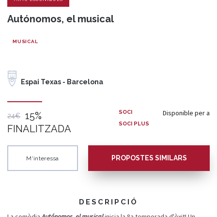
Autónomos, el musical
MUSICAL
Espai Texas - Barcelona
Disponible per a
SOCI
15%
24€
SOCI PLUS
FINALITZADA
PROPOSTES SIMILARS
M'interessa
DESCRIPCIÓ
La comèdia
Autónomos, el musical
inicia la 8a temporada d'èxit! Un