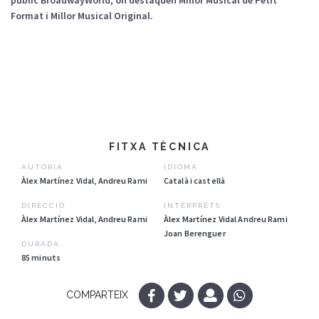
Format i Millor Musical Original.
FITXA TÈCNICA
AUTORIA
IDIOMA
Àlex Martínez Vidal, Andreu Rami
Català i castellà
DIRECCIÓ
INTÈRPRETS:
Àlex Martínez Vidal, Andreu Rami
Àlex Martínez Vidal Andreu Rami
Joan Berenguer
DURADA
85 minuts
COMPARTEIX