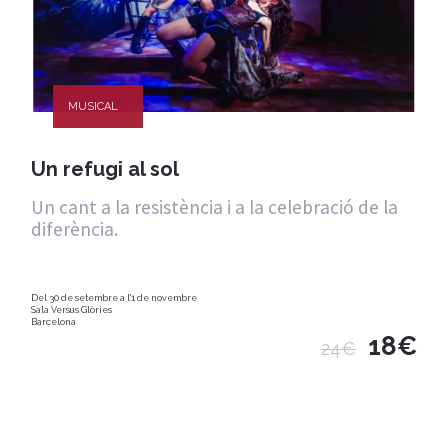
MUSICAL
Un refugi al sol
Un cant a la resistència i a la celebració de la
diferència.
Del 30 de setembre a l'1 de novembre
Sala Versus Glòries
Barcelona
18€
24€