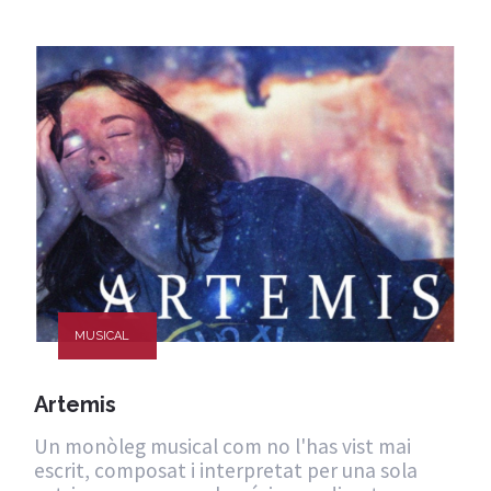
MUSICAL
Artemis
Un monòleg musical com no l'has vist mai
escrit, composat i interpretat per una sola