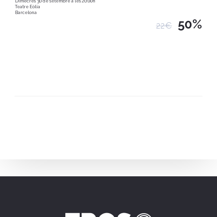
Dimecres 30 de setembre a les 20:00h
Teatre Eòlia
Barcelona
50%
22€