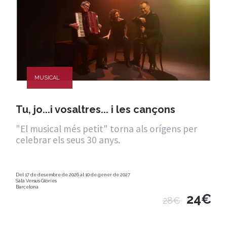
MUSICAL
Tu, jo...i vosaltres... i les cançons
"El musical més petit" torna als orígens per
celebrar els seus 30 anys.
Del 17 de desembre de 2026 al 10 de gener de 2027
Sala Versus Glòries
Barcelona
24€
28€