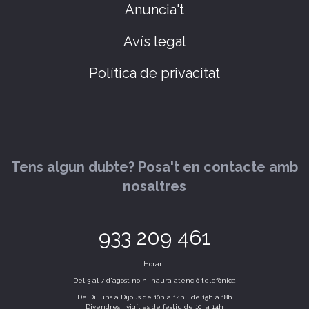
Anuncia't
Avís legal
Política de privacitat
Tens algun dubte? Posa't en contacte amb
nosaltres
933 209 461
Horari:
Del 3 al 7 d'agost no hi haura atenció telefònica
De Dilluns a Dijous de 10h a 14h i de 15h a 18h
Divendres i vigílies de festiu de 10 a 14h