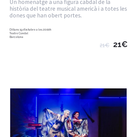
Un homenatge a una figura cabdal de la
història del teatre musical americà i a totes les
dones que han obert portes.
Dilluns 19 d'octubre a les 20:00h
Teatre Condal
Barcelona
21€
21€