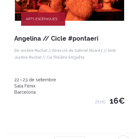
ARTS ESCÈNIQUES
Angelina // Cicle #pontaeri
De Justine Ruchat // Direcció de Gabriel Alvarez // Amb
Justine Ruchat // Cia Théâtre EnQuête
22 i 23 de setembre
Sala Fènix
Barcelona
16€
20€