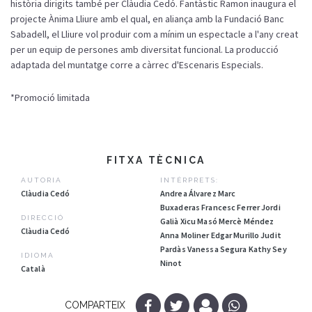
història dirigits també per Clàudia Cedó. Fantàstic Ramon inaugura el
projecte Ànima Lliure amb el qual, en aliança amb la Fundació Banc
Sabadell, el Lliure vol produir com a mínim un espectacle a l'any creat
per un equip de persones amb diversitat funcional. La producció
adaptada del muntatge corre a càrrec d'Escenaris Especials.
*Promoció limitada
FITXA TÈCNICA
AUTORIA
INTÈRPRETS:
Clàudia Cedó
Andrea Álvarez Marc
Buxaderas Francesc Ferrer Jordi
DIRECCIÓ
Galià Xicu Masó Mercè Méndez
Clàudia Cedó
Anna Moliner Edgar Murillo Judit
Pardàs Vanessa Segura Kathy Sey
IDIOMA
Ninot
Català
COMPARTEIX