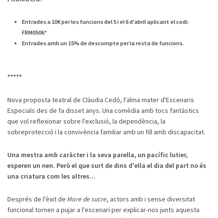
Entrades a 10€ per les funcions del 5 i el 6 d'abril aplicant el codi:
FRM0506*
Entrades amb un 15% de descompte per la resta de funcions.
*****
Nova proposta teatral de Clàudia Cedó, l'alma mater d'Escenaris
Especials des de fa disset anys. Una comèdia amb tocs fantàstics
que vol reflexionar sobre l'exclusió, la dependència, la
sobreprotecció i la convivència familiar amb un fill amb discapacitat.
Una mestra amb caràcter i la seva parella, un pacífic lutier,
esperen un nen. Però el que surt de dins d'ella el dia del part no és
una criatura com les altres...
Després de l'èxit de
Mare de sucre
, actors amb i sense diversitat
funcional tornen a pujar a l'escenari per explicar-nos junts aquesta