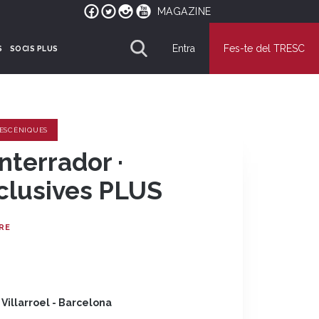
MAGAZINE
Entra
Fes-te del TRESC
S
SOCIS PLUS
 ESCÈNIQUES
enterrador ·
clusives PLUS
RE
 Villarroel - Barcelona