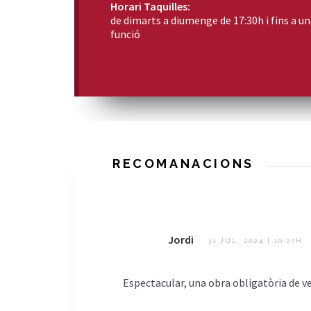
Horari Taquilles:
de dimarts a diumenge de 17:30h i fins a una
funció
RECOMANACIONS
Jordi
31 JUL. 2024 | 10:27H
Espectacular, una obra obligatòria de v