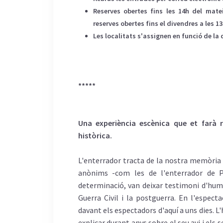
Reserves obertes fins les 14h del mate
reserves obertes fins el divendres a les 13
Les localitats s'assignen en funció de la 
*****
Una experiència escènica que et farà 
històrica.
L'enterrador tracta de la nostra memòria h
anònims -com les de l'enterrador de P
determinació, van deixar testimoni d'human
Guerra Civil i la postguerra. En l'espec
davant els espectadors d'aquí a uns dies. L'h
explicar durant anys sobre el seu avi i els 