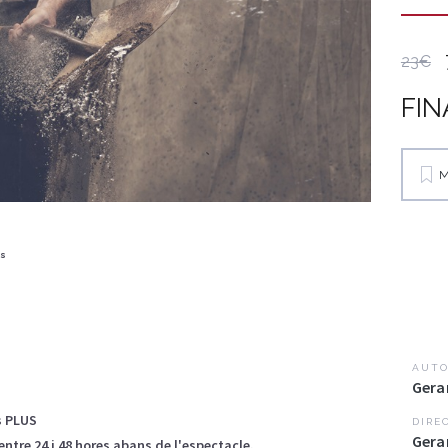
23€
FIN
M
s
AUTO
Gera
s PLUS
DIRE
Gera
entre 24 i 48 hores abans de l'espectacle.