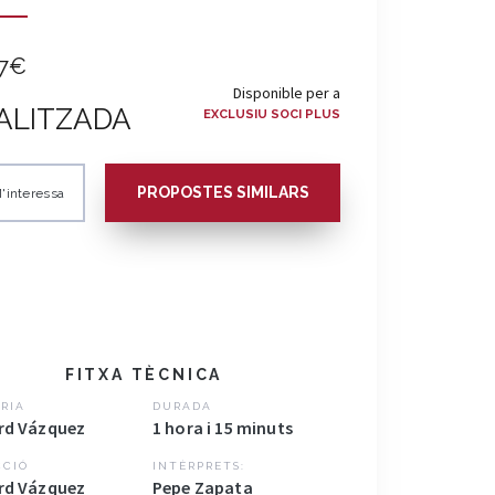
7€
Disponible per a
ALITZADA
EXCLUSIU SOCI PLUS
PROPOSTES SIMILARS
'interessa
FITXA TÈCNICA
RIA
DURADA
rd Vázquez
1 hora i 15 minuts
CCIÓ
INTÈRPRETS:
rd Vázquez
Pepe Zapata