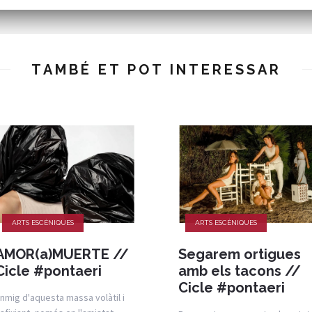
TAMBÉ ET POT INTERESSAR
ARTS ESCÈNIQUES
ARTS ESCÈNIQUES
AMOR(a)MUERTE //
Segarem ortigues
Cicle #pontaeri
amb els tacons //
Cicle #pontaeri
nmig d'aquesta massa volàtil i