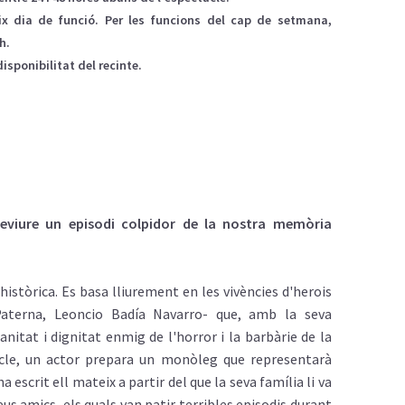
ix dia de funció. Per les funcions del cap de setmana,
h.
disponibilitat del recinte.
reviure un episodi colpidor de la nostra memòria
istòrica. Es basa lliurement en les vivències d'herois
aterna, Leoncio Badía Navarro- que, amb la seva
itat i dignitat enmig de l'horror i la barbàrie de la
tacle, un actor prepara un monòleg que representarà
a escrit ell mateix a partir del que la seva família li va
seus amics, els quals van patir terribles episodis durant