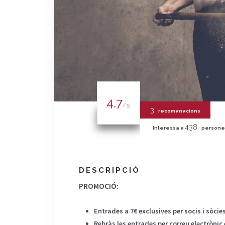
4,7
/5
3
recomanacions
438
Interessa a
persone
DESCRIPCIÓ
PROMOCIÓ:
Entrades a 7€ exclusives per socis i sòcie
Rebràs les entrades per correu electrònic 