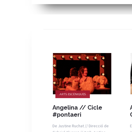
ARTS ESCÈNIQUES
Angelina // Cicle
#pontaeri
De Justine Ruchat // Direcció de
E