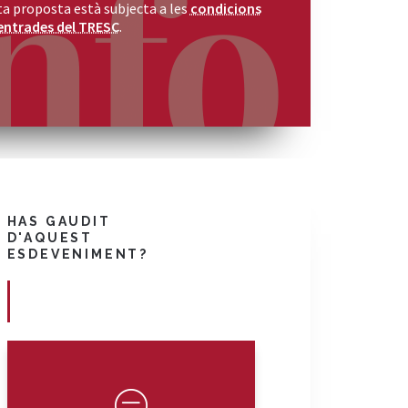
a proposta està subjecta a les
condicions
entrades del TRESC
.
HAS GAUDIT
D'AQUEST
ESDEVENIMENT?