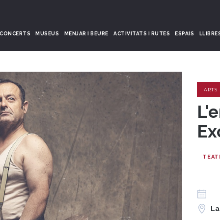
CONCERTS
MUSEUS
MENJAR I BEURE
ACTIVITATS I RUTES
ESPAIS
LLIBRE
ARTS
L'
Ex
TEAT
La