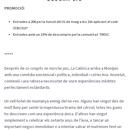
PROMOCIÓ:
Entrades a 20€ per la funció del 31 de maig a les 21h aplicant el codi:
3CBC315*
Entrades amb un 15% de descompte per la comunitat TRESC
*****
Després de
Le congrès ne marche pas
, La Calòrica arriba a Montjuïc
amb una comèdia existencial i política, individual i col·lectiva. Ansietat,
connexió i una rabiosa necessitat de viure experiències inèdites
perfectament estàndards.
Un vell hotel de muntanya enmig del no-res. Alguns han vingut des de
molt lluny per sentir la majestuosa brama del cérvol; totes les guies
ho descriuen com una experiència única. D'altres han vingut
simplement a celebrar els setanta anys de l'àvia, a tancar un
important negoci immobiliari o a intentar salvar el matrimoni fent un