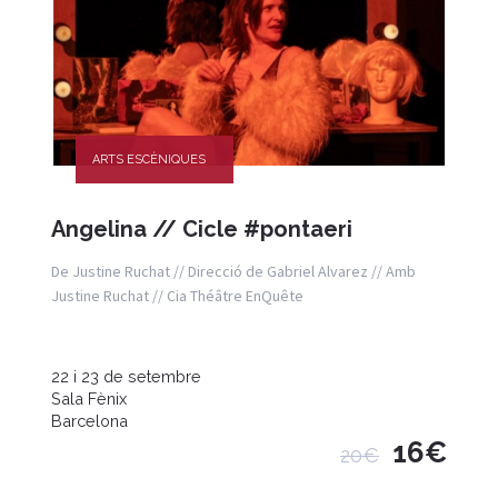
ARTS ESCÈNIQUES
Angelina // Cicle #pontaeri
De Justine Ruchat // Direcció de Gabriel Alvarez // Amb
Justine Ruchat // Cia Théâtre EnQuête
22 i 23 de setembre
Sala Fènix
Barcelona
16€
20€