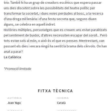
trio. També hi ha un grup de creadors escènics que espera passar
uns dies discutint sobre les possibilitats del teatre polític per
transformar la societat, i dues noies perdudes al bosc, a la recerca
d'una droga mil·lenària i d'una festa secreta que, segons diuen
alguns, se celebra en aquell indret.
Històries múltiples, personatges que es creuen: uns estan paralitzats
pel sentiment de buidor, d'altres necessiten escapar del soroll... Però
tots estan sols al món, o això és el que es pensen. Mentrestant, van
passant els dies i encara ningú ha sentit la brama dels cérvols. On han
anat a parar?
La Calòrica
*Promoció limitada
FITXA TÈCNICA
AUTORIA
IDIOMA
Joan Yago
Català