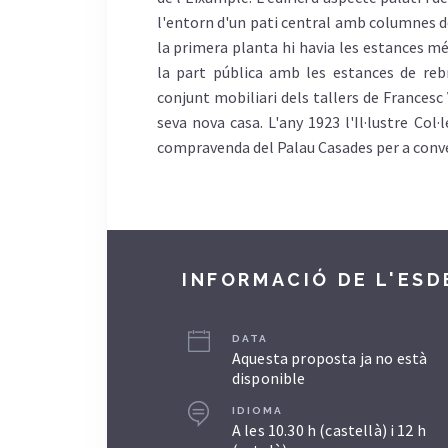
l'entorn d'un pati central amb columnes de
la primera planta hi havia les estances més
la part pública amb les estances de reb
conjunt mobiliari dels tallers de Francesc
seva nova casa. L'any 1923 l'Il·lustre Col
compravenda del Palau Casades per a conver
INFORMACIÓ DE L'ES
DATA
Aquesta proposta ja no està
disponible
IDIOMA
A les 10.30 h (castellà) i 12 h