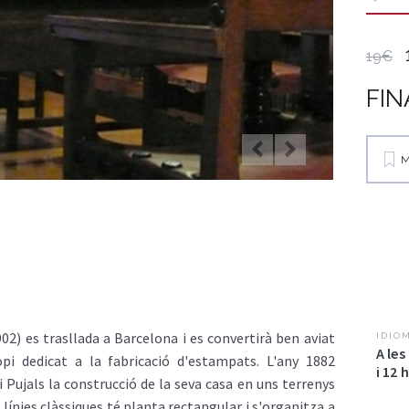
19€
FIN
M
2) es trasllada a Barcelona i es convertirà ben aviat
IDIO
A les
 dedicat a la fabricació d'estampats. L'any 1882
i 12 
 Pujals la construcció de la seva casa en uns terrenys
e línies clàssiques té planta rectangular i s'organitza a