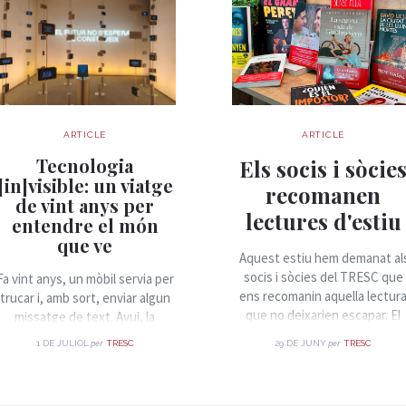
ARTICLE
ARTICLE
Tecnologia
Els socis i sòcie
[in]visible: un viatge
recomanen
de vint anys per
lectures d'estiu
entendre el món
que ve
Aquest estiu hem demanat al
socis i sòcies del TRESC que
Fa vint anys, un mòbil servia per
ens recomanin aquella lectur
trucar i, amb sort, enviar algun
que no deixarien escapar. El
missatge de text. Avui, la
resultat és una llista plena de
mateixa butxaca on el guardem
per
per
1 DE JULIOL
TRESC
29 DE JUNY
TRESC
novel·les, assaig, clàssics,
conté sensors, connexió
descobertes i llibres que han
permanent i accés a
deixat empremta. Si encara
pràcticament tot el