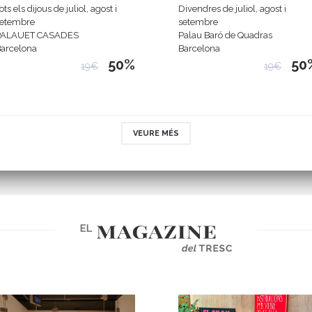
ots els dijous de juliol, agost i
Divendres de juliol, agost i
setembre
setembre
PALAUET CASADES
Palau Baró de Quadras
arcelona
Barcelona
50%
50
19€
19€
VEURE MÉS