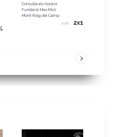
Josep Puig i Cadaf
Consulta els horaris
Consulta les sessio
Fundació Mas Miró
Casa Amatller
Mont-Roig del Camp
Barcelona
2x1
10€
%