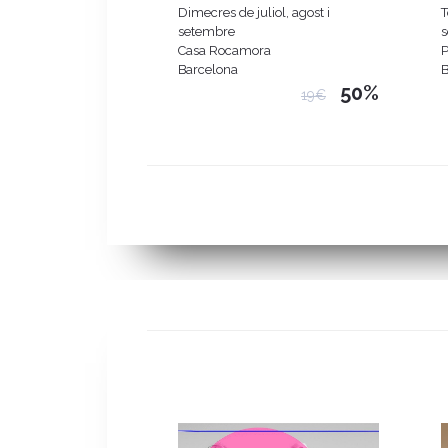
segle XIX.
Dimecres de juliol, agost i
T
setembre
Casa Rocamora
Barcelona
B
50%
19€