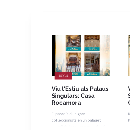
ESPAIS
Viu l'Estiu als Palaus
Singulars: Casa
Rocamora
El paradís d'un gran
D
col·leccionista en un palauet
P
isabelí de la segona meitat del