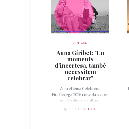
ARTICLE
Anna Giribet: "En
moments
d'incertesa, també
necessitem
celebrar"
Amb el lema Celebrem,
FiraTàrrega 2026 convida a viure
quatre dies de cultura,
convivència i arts de carrer.
per
15 DE JULIOL
TRESC
Parlem amb la directora artística
de la Fira, Anna Giribet, sobre
els grans eixos d'aquesta edició,