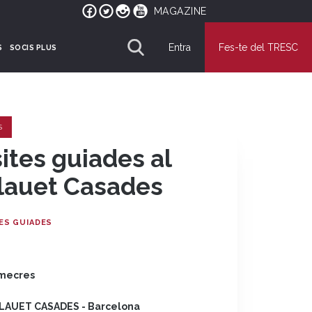
MAGAZINE
Entra
Fes-te del TRESC
S
SOCIS PLUS
S
sites guiades al
lauet Casades
TES GUIADES
mecres
LAUET CASADES - Barcelona