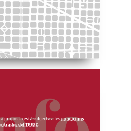
a proposta està subjecta a les
condicions
entrades del TRESC
.