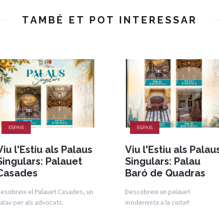
TAMBÉ ET POT INTERESSAR
ESPAIS
ESPAIS
Viu l'Estiu als Palaus
Viu l'Estiu als Palau
Singulars: Palauet
Singulars: Palau
Casades
Baró de Quadras
esobreix el Palauet Casades, un
Descobreix un palauet
alau per als advocats.
modernista a la ciutat!