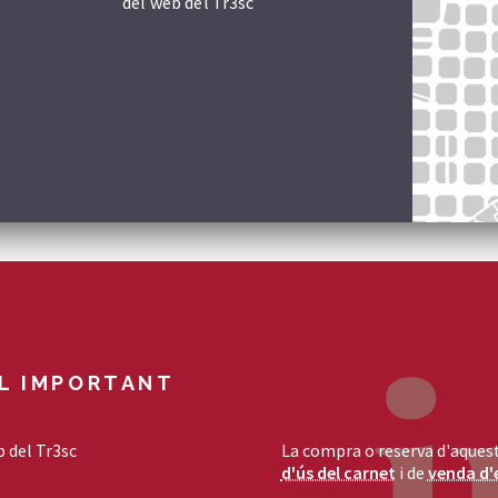
del web del Tr3sc
L IMPORTANT
b del Tr3sc
La compra o reserva d'aquest
d'ús del carnet
i de
venda d'