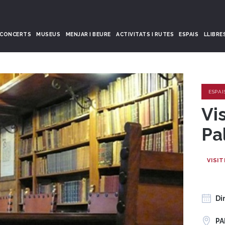
CONCERTS
MUSEUS
MENJAR I BEURE
ACTIVITATS I RUTES
ESPAIS
LLIBRE
ESPAI
Vi
Pa
VISI
Di
PA