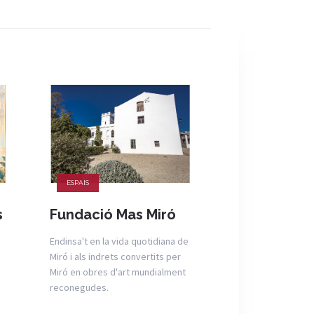
ESPAIS
ESPAIS
s
Fundació Mas Miró
Visites guia
Casa Muse
Endinsa't en la vida quotidiana de
Amatller
Miró i als indrets convertits per
Miró en obres d'art mundialment
Visita comentada d
reconegudes.
Amatller que perm
casa remodelada pe