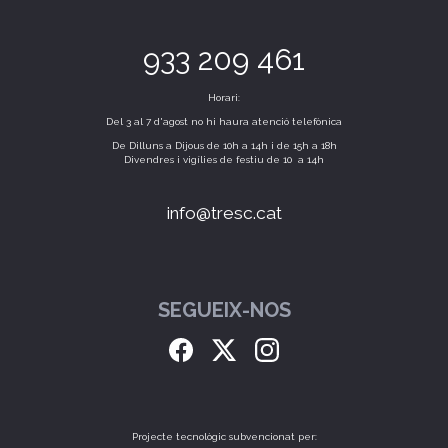
933 209 461
Horari:
Del 3 al 7 d'agost no hi haura atenció telefònica
De Dilluns a Dijous de 10h a 14h i de 15h a 18h
Divendres i vigílies de festiu de 10 a 14h
info@tresc.cat
SEGUEIX-NOS
Projecte tecnològic subvencionat per: