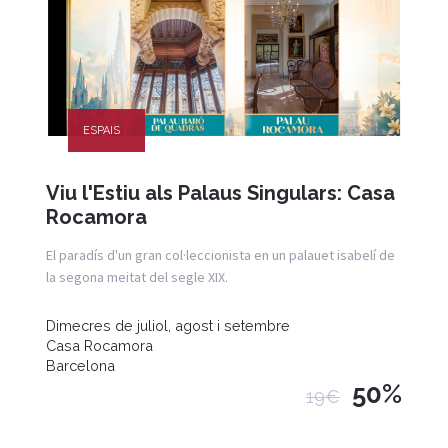
ESPAIS
Viu l'Estiu als Palaus Singulars: Casa
Rocamora
El paradís d'un gran col·leccionista en un palauet isabelí de
la segona meitat del segle XIX.
Dimecres de juliol, agost i setembre
Casa Rocamora
Barcelona
50%
19€