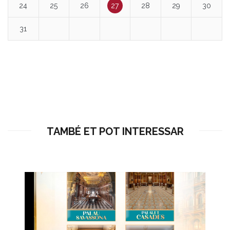
24
25
26
27
28
29
30
31
TAMBÉ ET POT INTERESSAR