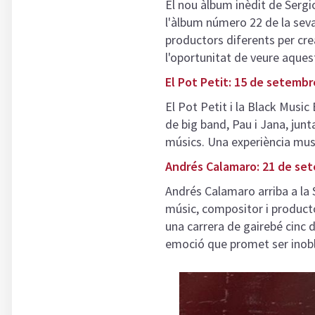
El nou àlbum inèdit de Serg
l'àlbum número 22 de la seva 
productors diferents per cre
l'oportunitat de veure aquest
El Pot Petit: 15 de setembr
El Pot Petit
i la Black Music 
de big band, Pau i Jana, jun
músics. Una experiència mus
Andrés Calamaro: 21 de se
Andrés Calamaro arriba a la
músic, compositor i producto
una carrera de gairebé cinc d
emoció que promet ser inobl