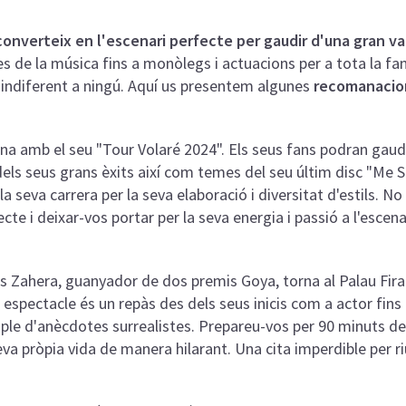
onverteix en l'escenari perfecte per gaudir d'una gran v
s de la música fins a monòlegs i actuacions per a tota la famí
indiferent a ningú. Aquí us presentem algunes
recomanacion
na amb el seu "Tour Volaré 2024". Els seus fans podran gaudi
dels seus grans èxits així com temes del seu últim disc
"Me S
la seva carrera per la seva elaboració i diversitat d'estils. 
cte i deixar-vos portar per la seva energia i passió a l'escena
is Zahera, guanyador de dos premis Goya, torna al Palau Fir
pectacle és un repàs des dels seus inicis com a actor fins a
ia, ple d'anècdotes surrealistes. Prepareu-vos per 90 minuts 
eva pròpia vida de manera hilarant. Una cita imperdible per r