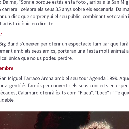
io Dalma,
"Sonríe porque estás en la foto", arriba a la San Mi
carrera i celebra els seus 35 anys sobre els escenaris. Dalma
ar un disc que sorprengui el seu públic, combinant veterania 
 artista icònic en directe.
e
Big Band s'uneixen per oferir un espectacle familiar que farà 
tament amb els seus amics, portaran una festa molt animal a
ical única que no us podeu perdre.
tembre
 San Miguel Tarraco Arena amb el seu tour
Agenda 1999. Aque
r argentí és famós per convertir els seus concerts en espec
ècades, Calamaro oferirà èxits com "Flaca", "Loco" i "Te quie
idable.