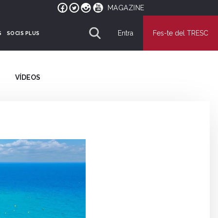
MAGAZINE
Entra
Fes-te del TRESC
S
SOCIS PLUS
VÍDEOS