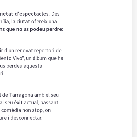
arietat d'espectacles
. Des
lia, la ciutat ofereix una
s que no us podeu perdre:
r d'un renovat repertori de
iento Vivo", un àlbum que ha
No us perdeu aquesta
ri.
al de Tarragona amb el seu
l seu èxit actual, passant
de comèdia non stop, on
iure i desconnectar.