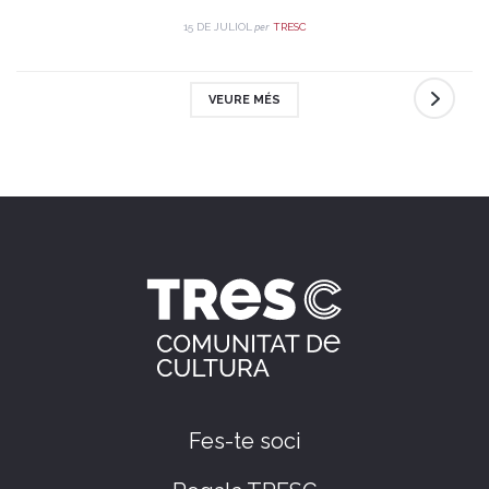
trobada i celebració.
per
15 DE JULIOL
TRESC
VEURE MÉS
Fes-te soci