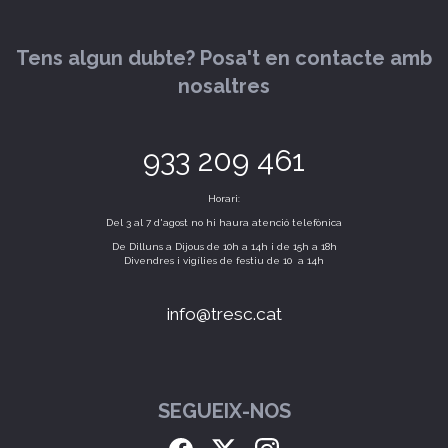
Tens algun dubte? Posa't en contacte amb
nosaltres
933 209 461
Horari:
Del 3 al 7 d'agost no hi haura atenció telefònica
De Dilluns a Dijous de 10h a 14h i de 15h a 18h
Divendres i vigílies de festiu de 10 a 14h
info@tresc.cat
SEGUEIX-NOS