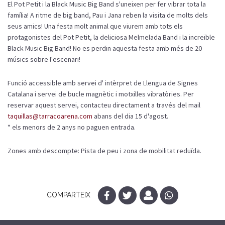
El Pot Petit i la Black Music Big Band s'uneixen per fer vibrar tota la
família! A ritme de big band, Pau i Jana reben la visita de molts dels
seus amics! Una festa molt animal que viurem amb tots els
protagonistes del Pot Petit, la deliciosa Melmelada Band i la increïble
Black Music Big Band! No es perdin aquesta festa amb més de 20
músics sobre l'escenari!
Funció accessible amb servei d' intèrpret de Llengua de Signes
Catalana i servei de bucle magnètic i motxilles vibratòries. Per
reservar aquest servei, contacteu directament a través del mail
taquillas@tarracoarena.com
abans del dia 15 d'agost.
* els menors de 2 anys no paguen entrada.
Zones amb descompte: Pista de peu i zona de mobilitat reduïda.
COMPARTEIX