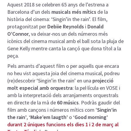
Aquest 2018 se celebren 65 anys de l’estrena a
Barcelona d’un dels
musicals més mítics
de la
història del cinema: ‘Singin’in the rain’. El film,
protagonitzat per
Debiie Reynolds
i
Donald
O’Connor
, va deixar-nos un dels números més
icònics del cinema musical amb el ball sota la pluja de
Gene Kelly mentre canta la cançó que dona títol a la
peça.
Pels amants d’aquest film o per aquells que encara
no heu vist aquesta joia del cinema musical, podreu
(re)descobrir ‘Singin’in the rain’ en una
projecció
molt especial amb orquestra
: la pel·lícula en VOSE i
amb la interpretació dels arranjaments orquestrals
en directe de la mà de
60 músics
. Podràs gaudir del
film amb cançons i números mítics com ‘
Singin’in
the rain’
,
‘Make’em laugth’
o
‘Good morning’
durant 2 úniques funcions els dies 1 i 2 de març al