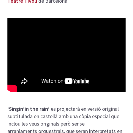
Teatre Tívoli
de Barcelona.
‘Singin’in the rain’
es projectarà en versió original
subtitulada en castellà amb una còpia especial que
inclou les veus originals però sense
arranjaments orquestrals, que seran interpretats en