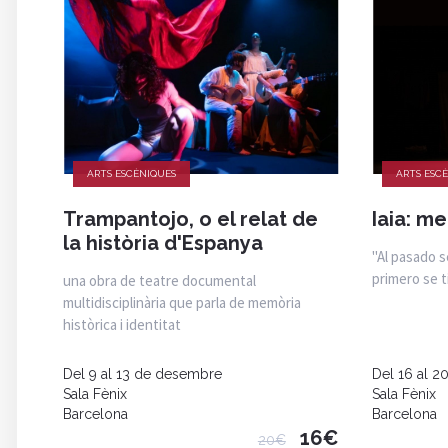
ARTS ESCÈNIQUES
ARTS ESC
Trampantojo, o el relat de
Iaia: m
la història d'Espanya
"Al pasado s
primero se t
una obra de teatre documental
multidisciplinària que parla de memòria
històrica i identitat
Del 9 al 13 de desembre
Del 16 al 
Sala Fènix
Sala Fènix
Barcelona
Barcelona
16€
20€