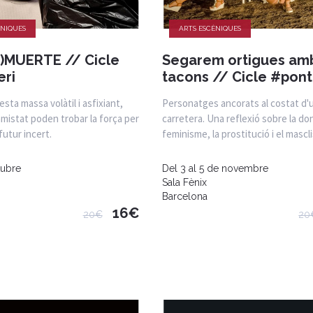
ÈNIQUES
ARTS ESCÈNIQUES
)MUERTE // Cicle
Segarem ortigues amb
ri
tacons // Cicle #pont
sta massa volàtil i asfixiant,
Personatges ancorats al costat d'
mistat poden trobar la força per
carretera. Una reflexió sobre la don
futur incert.
feminisme, la prostitució i el mascl
tubre
Del 3 al 5 de novembre
Sala Fènix
Barcelona
16€
20€
20