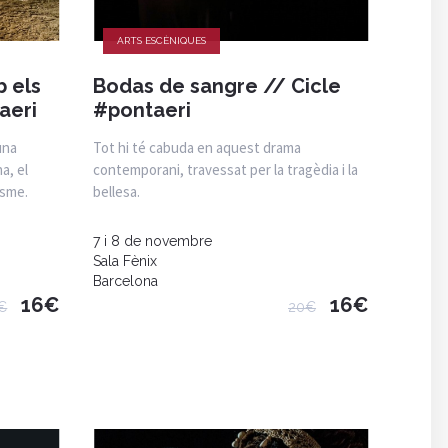
ARTS ESCÈNIQUES
 els
Bodas de sangre // Cicle
aeri
#pontaeri
una
Tot hi té cabuda en aquest drama
a, el
contemporani, travessat per la tragèdia i la
isme.
bellesa.
7 i 8 de novembre
Sala Fènix
Barcelona
16€
16€
€
20€