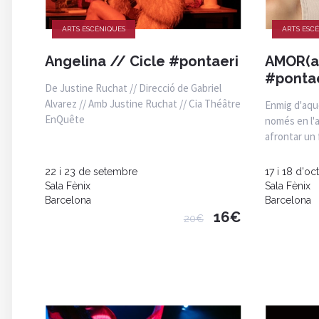
ARTS ESCÈNIQUES
ARTS ESC
Angelina // Cicle #pontaeri
AMOR(a
#pontae
De Justine Ruchat // Direcció de Gabriel
Alvarez // Amb Justine Ruchat // Cia Théâtre
Enmig d'aque
EnQuête
només en l'a
afrontar un 
22 i 23 de setembre
17 i 18 d'oc
Sala Fènix
Sala Fènix
Barcelona
Barcelona
16€
20€