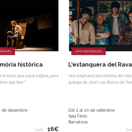
ÈNIQUES
ARTS ESCÈNIQUES
emòria històrica
L'estanquera del Rava
e le tiene que pasar página, pero
Una adaptació barcelonina del clàs
iene que leer."
quinqui de José Luis Alonso de San
20 de desembre
Del 2 al 20 de setembre
Sala Fènix
Barcelona
16€
20€
20