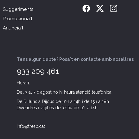
Suggeriments
Promociona't
Anuncia't
Tens algun dubte? Posa't en contacte amb nosaltres
933 209 461
Horari:
Del 3 al 7 d'agost no hi haura atenció telefònica
De Dilluns a Dijous de 10h a 14h i de 15h a 18h
Divendres i vigílies de festiu de 10 a 14h
info@tresc.cat