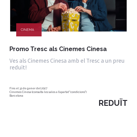
CINEMA
Promo Tresc als Cinemes Cinesa
Ves als Cinemes Cinesa amb el Tresc a un preu
reduït!
Fins el 31 de gener del 2027
Cinemes Cinesa (consulta les sales a l'apartat "condicions")
Barcelona
REDUÏT