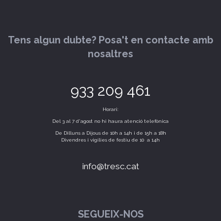
Tens algun dubte? Posa't en contacte amb
nosaltres
933 209 461
Horari:
Del 3 al 7 d'agost no hi haura atenció telefònica
De Dilluns a Dijous de 10h a 14h i de 15h a 18h
Divendres i vigílies de festiu de 10 a 14h
info@tresc.cat
SEGUEIX-NOS