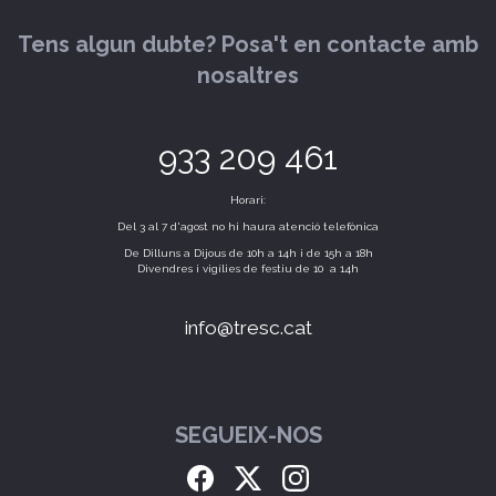
Tens algun dubte? Posa't en contacte amb
nosaltres
933 209 461
Horari:
Del 3 al 7 d'agost no hi haura atenció telefònica
De Dilluns a Dijous de 10h a 14h i de 15h a 18h
Divendres i vigílies de festiu de 10 a 14h
info@tresc.cat
SEGUEIX-NOS