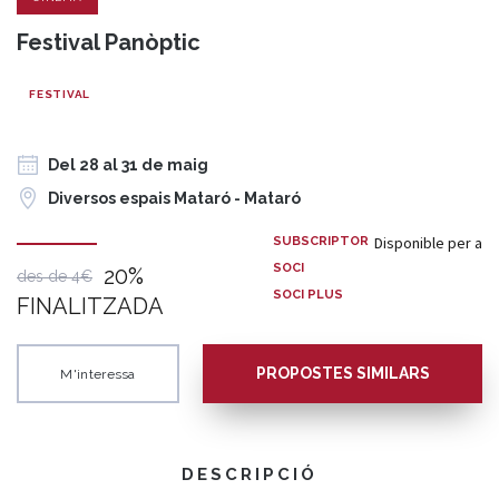
Festival Panòptic
FESTIVAL
Del 28 al 31 de maig
Diversos espais Mataró - Mataró
Disponible per a
SUBSCRIPTOR
SOCI
20%
des de 4€
SOCI PLUS
FINALITZADA
PROPOSTES SIMILARS
M'interessa
DESCRIPCIÓ