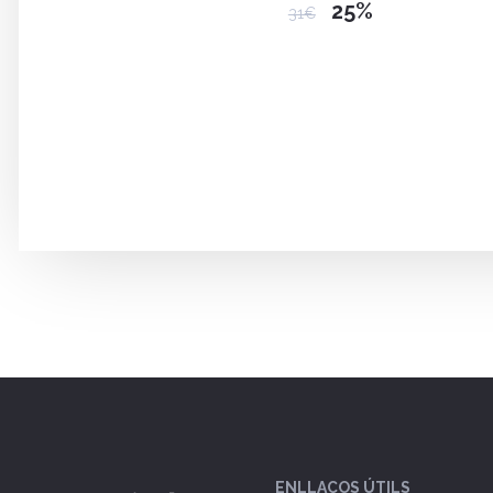
25%
31€
ENLLAÇOS ÚTILS