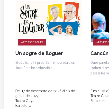
ARTS ESCÈNIQUES
ARTS ESC
Un sogre de lloguer
Cancún
El públic no té prou! 3a. Temporada d'un
Dues parelle
Joan Pera incombustible
troben al re
passar les v
Del 17 de desembre de 2026 al 10 de
Fins al 16 d
gener de 2027
Teatre Gaud
Teatre Goya
Barcelona
Barcelona