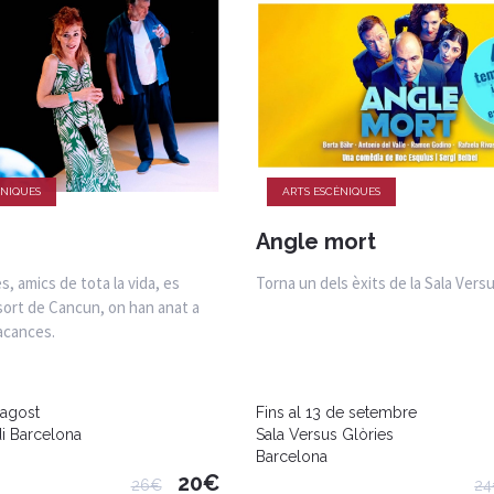
ÈNIQUES
ARTS ESCÈNIQUES
Angle mort
s, amics de tota la vida, es
Torna un dels èxits de la Sala Versu
sort de Cancun, on han anat a
acances.
'agost
Fins al 13 de setembre
i Barcelona
Sala Versus Glòries
Barcelona
20€
26€
2