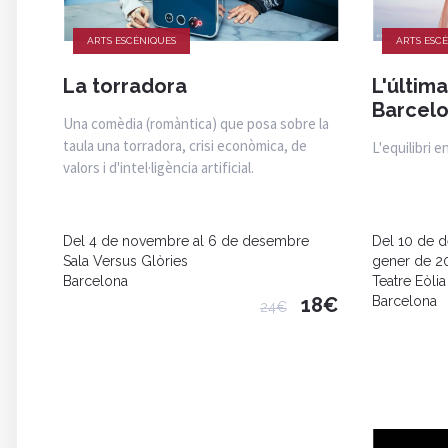
ARTS ESCÈNIQUES
ARTS ESC
La torradora
L'últim
Barcel
Una comèdia (romàntica) que posa sobre la
taula una torradora, crisi econòmica, de
L'equilibri e
valors i d'intel·ligència artificial.
Del 4 de novembre al 6 de desembre
Del 10 de 
Sala Versus Glòries
gener de 2
Barcelona
Teatre Eòlia
18€
Barcelona
24€