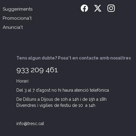
Suggeriments
Promociona't
Anuncia't
Tens algun dubte? Posa't en contacte amb nosaltres
933 209 461
Horari:
Del 3 al 7 d'agost no hi haura atenció telefònica
De Dilluns a Dijous de 10h a 14h i de 15h a 18h
Divendres i vigílies de festiu de 10 a 14h
info@tresc.cat