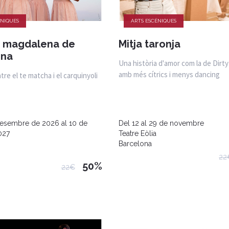
ÈNIQUES
ARTS ESCÈNIQUES
a magdalena de
Mitja taronja
ona
Una història d'amor com la de Dirt
amb més cítrics i menys dancing
ntre el te matcha i el carquinyoli
desembre de 2026 al 10 de
Del 12 al 29 de novembre
027
Teatre Eòlia
Barcelona
22
50%
22€