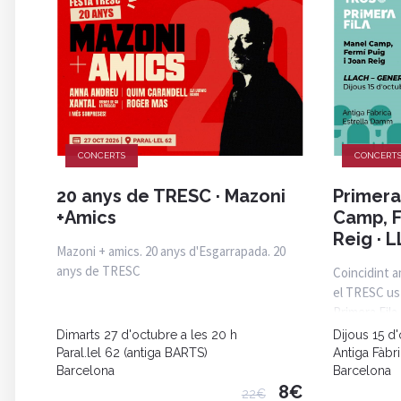
CONCERTS
CONCERT
20 anys de TRESC · Mazoni
Primera
+Amics
Camp, F
Reig · 
Mazoni + amics. 20 anys d'Esgarrapada. 20
anys de TRESC
Coincidint 
el TRESC us
Primera Fila
Dimarts 27 d'octubre a les 20 h
Dijous 15 d'
Paral.lel 62 (antiga BARTS)
Antiga Fàbr
Barcelona
Barcelona
8€
22€