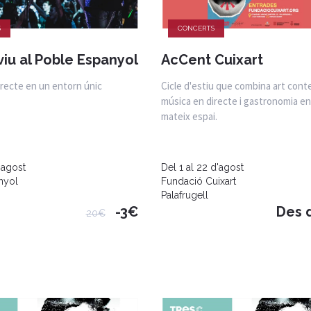
S
CONCERTS
viu al Poble Espanyol
AcCent Cuixart
irecte en un entorn únic
Cicle d'estiu que combina art con
música en directe i gastronomia e
mateix espai.
'agost
Del 1 al 22 d'agost
nyol
Fundació Cuixart
Palafrugell
-3€
Des 
20€