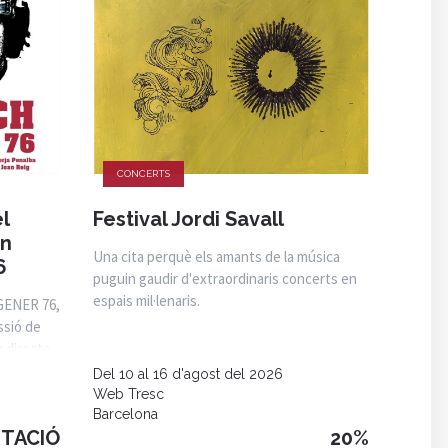
CONCERTS
l
Festival Jordi Savall
an
Una cita perquè els amants de la música
6
puguin gaudir d'extraordinaris concerts en
espais mil·lenaris.
 GENER 76,
ssió de
n directe
Del 10 al 16 d'agost del 2026
Web Tresc
Barcelona
ITACIÓ
20%