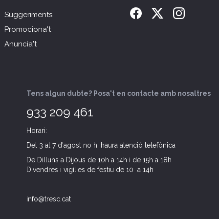
Suggeriments
Promociona't
Anuncia't
Tens algun dubte? Posa't en contacte amb nosaltres
933 209 461
Horari:
Del 3 al 7 d'agost no hi haura atenció telefònica
De Dilluns a Dijous de 10h a 14h i de 15h a 18h
Divendres i vigílies de festiu de 10 a 14h
info@tresc.cat