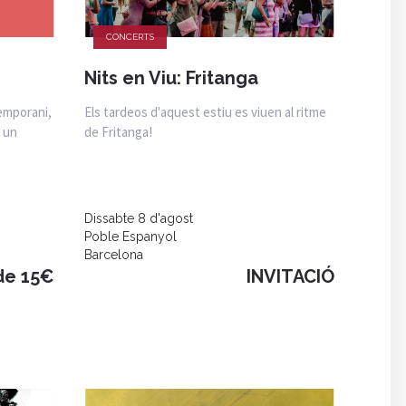
CONCERTS
Nits en Viu: Fritanga
temporani,
Els tardeos d'aquest estiu es viuen al ritme
n un
de Fritanga!
Dissabte 8 d'agost
Poble Espanyol
Barcelona
de 15€
INVITACIÓ