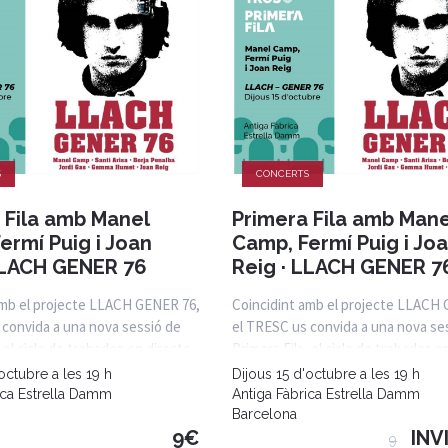
S
CONCERTS
 Fila amb Manel
Primera Fila amb Mane
ermí Puig i Joan
Camp, Fermí Puig i Jo
LLACH GENER 76
Reig · LLACH GENER 7
amb el projecte LLACH GENER 76,
Coincidint amb el projecte LLACH
 convida a una nova sessió de
el TRESC us convida a una nova se
, el cicle de trobades en directe
Primera Fila, el cicle de trobades e
octubre a les 19 h
Dijous 15 d'octubre a les 19 h
ica Estrella Damm
Antiga Fàbrica Estrella Damm
Barcelona
9€
INV
9