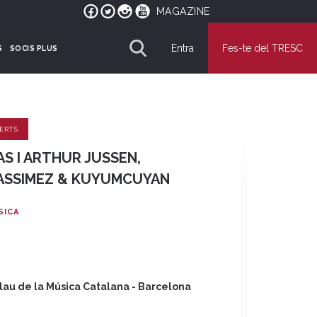
MAGAZINE
Entra
Fes-te del TRESC
S
SOCIS PLUS
ERTS
S I ARTHUR JUSSEN,
ASSIMEZ & KUYUMCUYAN
SICA
lau de la Música Catalana - Barcelona