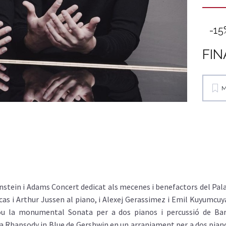
-15
FIN
M
nstein i Adams Concert dedicat als mecenes i benefactors del Pa
as i Arthur Jussen al piano, i Alexej Gerassimez i Emil Kuyumcuyan
clou la monumental Sonata per a dos pianos i percussió de Ba
ica Rhapsody in Blue de Gershwin en un arranjament per a dos pian