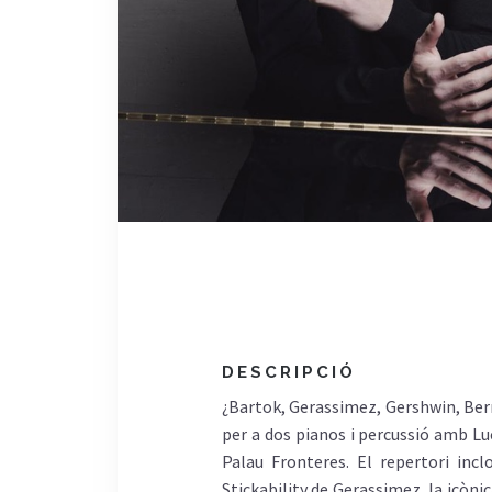
DESCRIPCIÓ
¿Bartok, Gerassimez, Gershwin, Ber
per a dos pianos i percussió amb Luc
Palau Fronteres. El repertori in
Stickability de Gerassimez, la icòn