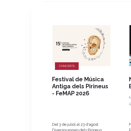
CONCERTS
Festival de Música
Antiga dels Pirineus
- FeMAP 2026
M
ú
Del 3 de juliol al 23 d'agost
F
Diversos espais dels Pirineus
P