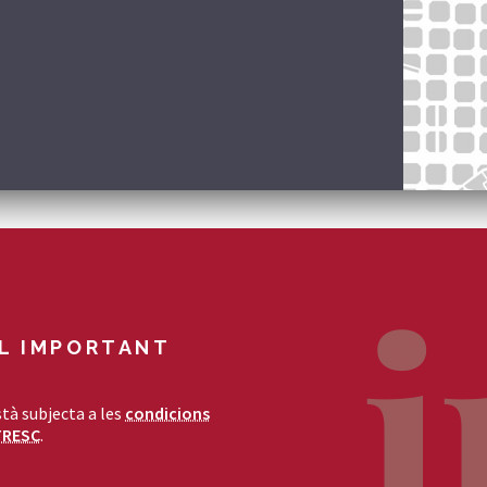
L IMPORTANT
tà subjecta a les
condicions
TRESC
.