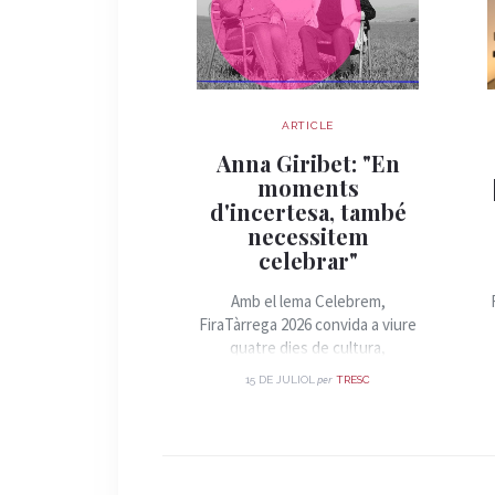
ARTICLE
Anna Giribet: "En
moments
d'incertesa, també
necessitem
celebrar"
Amb el lema Celebrem,
FiraTàrrega 2026 convida a viure
quatre dies de cultura,
convivència i arts de carrer.
per
15 DE JULIOL
TRESC
Parlem amb la directora artística
de la Fira, Anna Giribet, sobre
els grans eixos d'aquesta edició,
les propostes més destacades i
el paper de l'espai públic com a