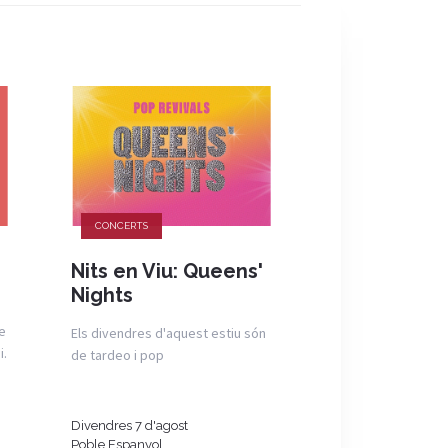
CONCERTS
CONCERTS
Nits en Viu: Queens'
Nits en Viu:
Nights
Els tardeos d'aque
e
viuen al ritme de F
Els divendres d'aquest estiu són
i.
de tardeo i pop
Divendres 7 d'agost
Dissabte 8 d'agost
Poble Espanyol
Poble Espanyol