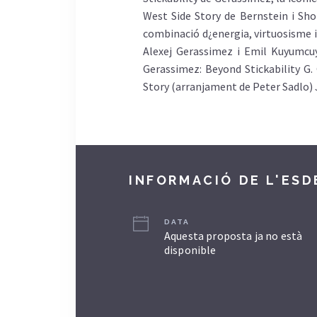
West Side Story de Bernstein i Sh
combinació d¿energia, virtuosisme i 
Alexej Gerassimez i Emil Kuyumcuy
Gerassimez: Beyond Stickability G.
Story (arranjament de Peter Sadlo) 
INFORMACIÓ DE L'ES
DATA
Aquesta proposta ja no està
disponible