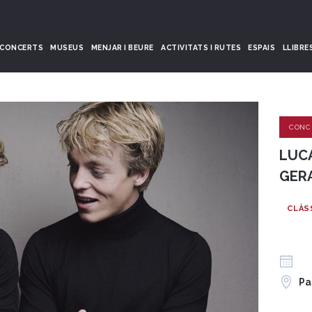
CONCERTS
MUSEUS
MENJAR I BEURE
ACTIVITATS I RUTES
ESPAIS
LLIBRE
CONC
LUCA
GER
CLÀS
Pa