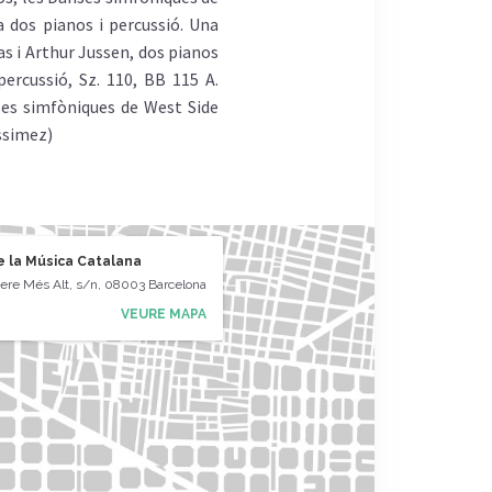
 dos pianos i percussió. Una
as i Arthur Jussen, dos pianos
ercussió, Sz. 110, BB 115 A.
ses simfòniques de West Side
ssimez)
e la Música Catalana
ere Més Alt, s/n, 08003 Barcelona
VEURE MAPA