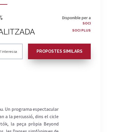
%
Disponible per a
SOCI
ALITZADA
SOCI PLUS
PROPOSTES SIMILARS
'interessa
lau. Un programa espectacular
 a la percussió, dins el cicle
rtók, la peça pròpia Beyond
os, les Danses simfòniques de