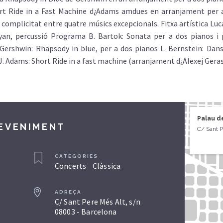
ort Ride in a Fast Machine d¿Adams amdues en arranjament per a
complicitat entre quatre músics excepcionals. Fitxa artística Luc
an, percussió Programa B. Bartok: Sonata per a dos pianos i p
 Gershwin: Rhapsody in blue, per a dos pianos L. Bernstein: Dan
J. Adams: Short Ride in a fast machine (arranjament d¿Alexej Gera
Palau d
DEVENIMENT
C/ Sant P
CATEGORIES
Concerts
Clàssica
ADREÇA
C/ Sant Pere Més Alt, s/n
08003 - Barcelona