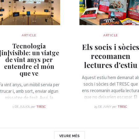
ARTICLE
ARTICLE
Tecnologia
Els socis i sòcie
[in]visible: un viatge
recomanen
de vint anys per
lectures d'estiu
entendre el món
que ve
Aquest estiu hem demanat al
socis i sòcies del TRESC que
Fa vint anys, un mòbil servia per
ens recomanin aquella lectur
trucar i, amb sort, enviar algun
que no deixarien escapar. El
missatge de text. Avui, la
resultat és una llista plena de
mateixa butxaca on el guardem
per
per
1 DE JULIOL
TRESC
29 DE JUNY
TRESC
novel·les, assaig, clàssics,
conté sensors, connexió
descobertes i llibres que han
permanent i accés a
deixat empremta. Si encara
pràcticament tot el
busques què llegir durant les
coneixement humà. Aquest salt
vacances, aquí et deixem
—silenciós, acumulatiu, gairebé
VEURE MÉS