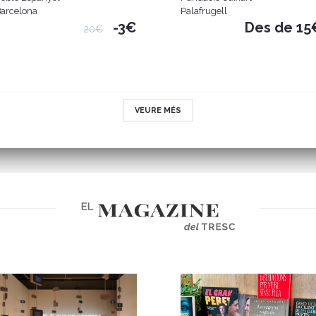
arcelona
Palafrugell
-3€
Des de 15
20€
VEURE MÉS