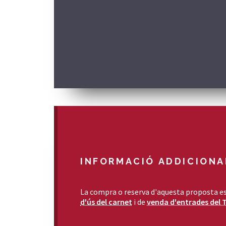
INFORMACIÓ ADDICIONA
La compra o reserva d'aquesta proposta es
d'ús del carnet
i de
venda d'entrades del 