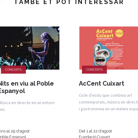
TAMBÉ ET POT INTERESSAR
CONCERTS
CONCERTS
Nits en viu al Poble
AcCent Cuixart
Espanyol
Cicle d'estiu que combina art
contemporani, música en direct
úsica en directe en un entorn
i gastronomia en un mateix espa
nic
ins al 29 d'agost
Del 1 al 22 d'agost
oble Espanyol
Fundació Cuixart