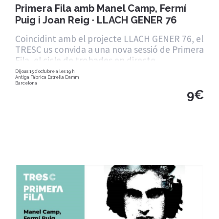
Primera Fila amb Manel Camp, Fermí
Puig i Joan Reig · LLACH GENER 76
Coincidint amb el projecte LLACH GENER 76, el
TRESC us convida a una nova sessió de Primera
Fila, el cicle de trobades en directe
Dijous 15 d'octubre a les 19 h
Antiga Fàbrica Estrella Damm
Barcelona
9€