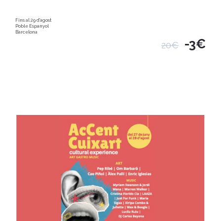
Fins al 29 d'agost
Poble Espanyol
Barcelona
-3€
20€