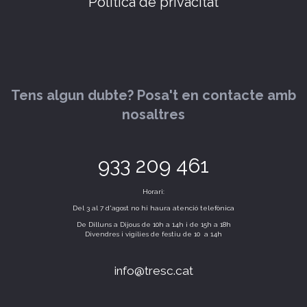
Política de privacitat
Tens algun dubte? Posa't en contacte amb
nosaltres
933 209 461
Horari:
Del 3 al 7 d'agost no hi haura atenció telefònica
De Dilluns a Dijous de 10h a 14h i de 15h a 18h
Divendres i vigílies de festiu de 10 a 14h
info@tresc.cat