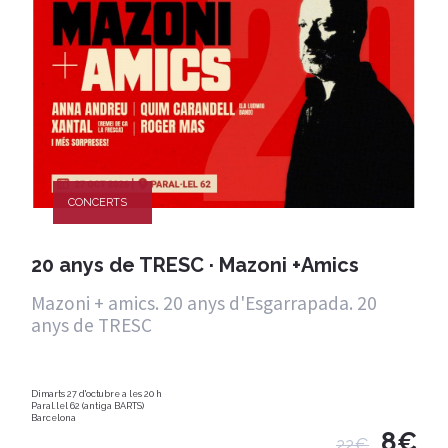
CONCERTS
20 anys de TRESC · Mazoni +Amics
Mazoni + amics. 20 anys d'Esgarrapada. 20
anys de TRESC
Dimarts 27 d'octubre a les 20 h
Paral.lel 62 (antiga BARTS)
Barcelona
8€
22€