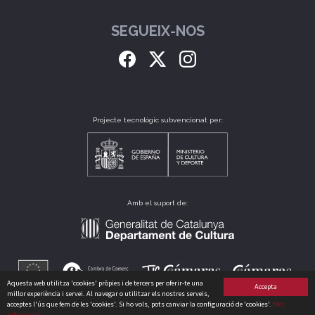
SEGUEIX-NOS
Projecte tecnològic subvencionat per:
Amb el suport de:
Aquesta web utilitza 'cookies' pròpies i de tercers per oferir-te una
Accepta
millor experiència i servei. Al navegar o utilitzar els nostres serveis,
acceptes l'ús que fem de les 'cookies'. Si ho vols, pots canviar la configuració de 'cookies'.
Més
informació
CLUB CATALÀ DE CULTURA, S.L. B64175235 CARRER PERÚ, 186 - 08020 - BARCELONA