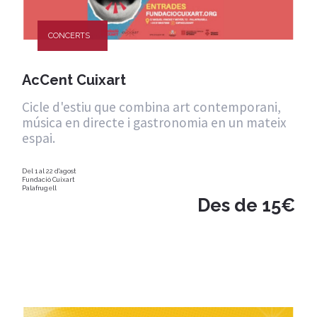
CONCERTS
AcCent Cuixart
Cicle d'estiu que combina art contemporani,
música en directe i gastronomia en un mateix
espai.
Del 1 al 22 d'agost
Fundació Cuixart
Palafrugell
Des de 15€