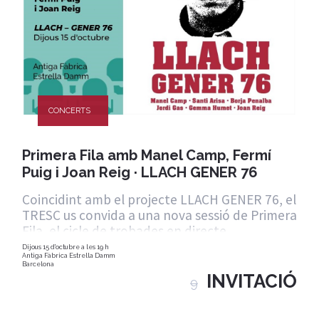
CONCERTS
Primera Fila amb Manel Camp, Fermí
Puig i Joan Reig · LLACH GENER 76
Coincidint amb el projecte LLACH GENER 76, el
TRESC us convida a una nova sessió de Primera
Fila, el cicle de trobades en directe
Dijous 15 d'octubre a les 19 h
Antiga Fàbrica Estrella Damm
Barcelona
INVITACIÓ
9