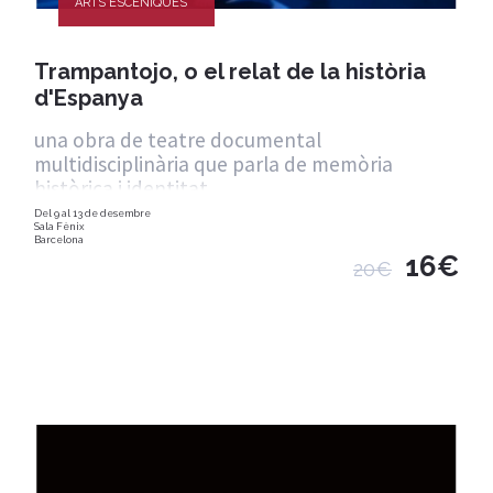
ARTS ESCÈNIQUES
Trampantojo, o el relat de la història
d'Espanya
una obra de teatre documental
multidisciplinària que parla de memòria
històrica i identitat
Del 9 al 13 de desembre
Sala Fènix
Barcelona
16€
20€