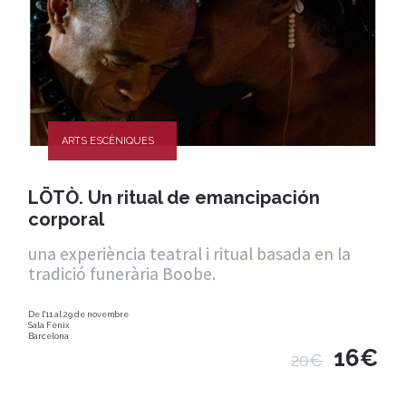
ARTS ESCÈNIQUES
LÖTÒ. Un ritual de emancipación
corporal
una experiència teatral i ritual basada en la
tradició funerària Boobe.
De l'11 al 29 de novembre
Sala Fènix
Barcelona
16€
20€