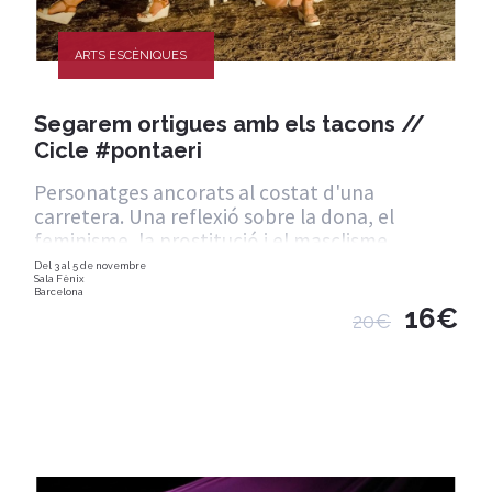
ARTS ESCÈNIQUES
Segarem ortigues amb els tacons //
Cicle #pontaeri
Personatges ancorats al costat d'una
carretera. Una reflexió sobre la dona, el
feminisme, la prostitució i el masclisme.
Del 3 al 5 de novembre
Sala Fènix
Barcelona
16€
20€