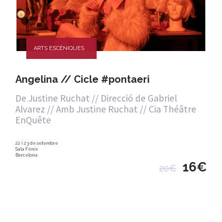
ARTS ESCÈNIQUES
Angelina // Cicle #pontaeri
De Justine Ruchat // Direcció de Gabriel
Alvarez // Amb Justine Ruchat // Cia Théâtre
EnQuête
22 i 23 de setembre
Sala Fènix
Barcelona
16€
20€