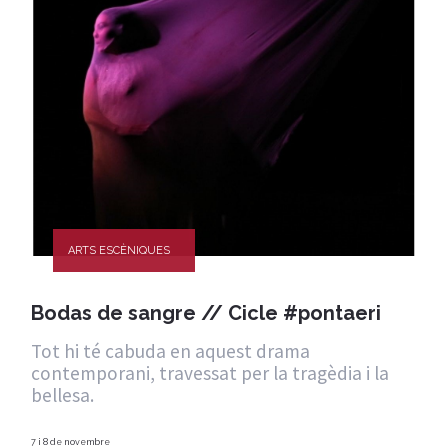
ARTS ESCÈNIQUES
Bodas de sangre // Cicle #pontaeri
Tot hi té cabuda en aquest drama
contemporani, travessat per la tragèdia i la
bellesa.
7 i 8 de novembre