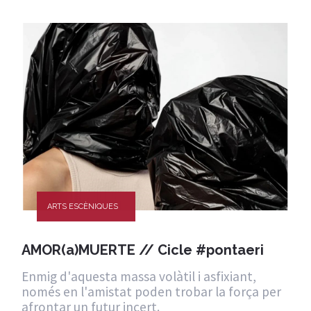
ARTS ESCÈNIQUES
AMOR(a)MUERTE // Cicle #pontaeri
Enmig d'aquesta massa volàtil i asfixiant,
només en l'amistat poden trobar la força per
afrontar un futur incert.