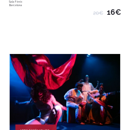
Sala Fènix
Barcelona
16€
20€