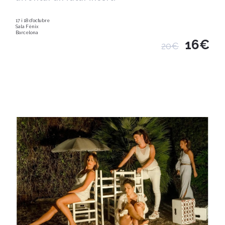
17 i 18 d'octubre
Sala Fènix
Barcelona
16€
20€