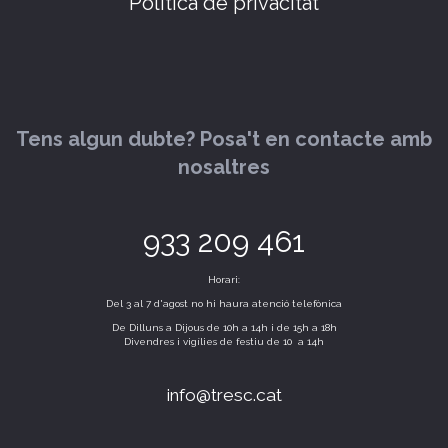
Política de privacitat
Tens algun dubte? Posa't en contacte amb
nosaltres
933 209 461
Horari:
Del 3 al 7 d'agost no hi haura atenció telefònica
De Dilluns a Dijous de 10h a 14h i de 15h a 18h
Divendres i vigílies de festiu de 10 a 14h
info@tresc.cat