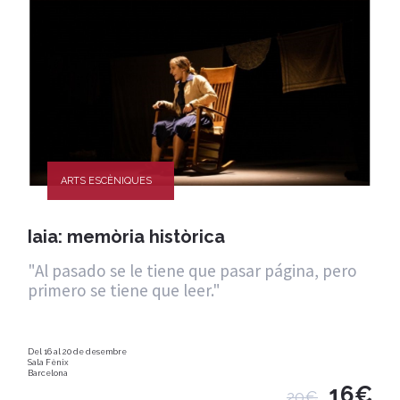
ARTS ESCÈNIQUES
Iaia: memòria històrica
"Al pasado se le tiene que pasar página, pero
primero se tiene que leer."
Del 16 al 20 de desembre
Sala Fènix
Barcelona
16€
20€