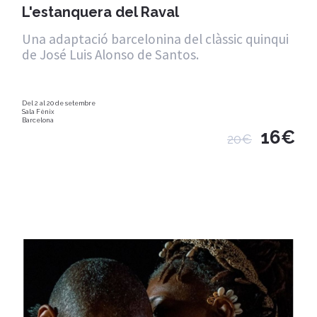
L'estanquera del Raval
Una adaptació barcelonina del clàssic quinqui
de José Luis Alonso de Santos.
Del 2 al 20 de setembre
Sala Fènix
Barcelona
16€
20€