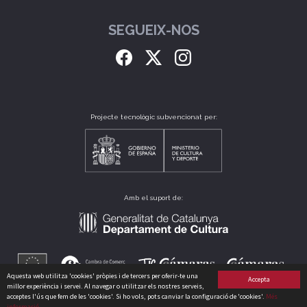
SEGUEIX-NOS
Projecte tecnològic subvencionat per:
Amb el suport de:
Aquesta web utilitza 'cookies' pròpies i de tercers per oferir-te una
Accepta
millor experiència i servei. Al navegar o utilitzar els nostres serveis,
acceptes l'ús que fem de les 'cookies'. Si ho vols, pots canviar la configuració de 'cookies'.
Més
informació
CLUB CATALÀ DE CULTURA, S.L. B64175235 CARRER PERÚ, 186 - 08020 - BARCELONA