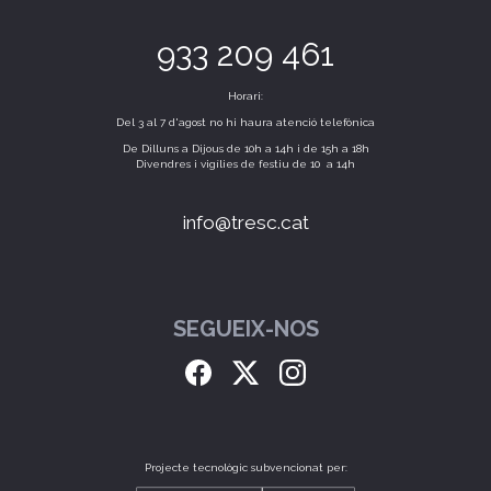
933 209 461
Horari:
Del 3 al 7 d'agost no hi haura atenció telefònica
De Dilluns a Dijous de 10h a 14h i de 15h a 18h
Divendres i vigílies de festiu de 10 a 14h
info@tresc.cat
SEGUEIX-NOS
Projecte tecnològic subvencionat per: