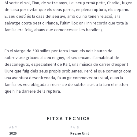
Al sortir el sol, Finn, de setze anys, i el seu germà petit, Charlie, fugen
de casa per evitar que els seus pares, en plena ruptura, els separin.
El seu destí és la casa del seu avi, amb qui no tenen relació, a la
salvatge costa oest d'Irlanda, l'últim lloc on Finn recorda que tota la
família era feliç, abans que comencessin les baralles¿
En el viatge de 500 milles per terra i mar, els nois hauran de
sobreviure gràcies al seu enginy, el seu encant i l'amabilitat de
desconeguts, especialment de Kait, una música de carrer d'esperit
lliure que fuig dels seus propis problemes. Però el que comença com
una aventura desenfrenada, fa un gir commovedor i vital, quan la
família es veu obligada a reunir-se de sobte i surt a la llum el misteri
que hi ha darrere de la ruptura.
FITXA TÈCNICA
ANY
PAIS
2026
Regne Unit