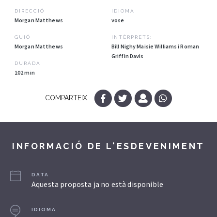
DIRECCIÓ
IDIOMA
Morgan Matthews
vose
GUIÓ
INTÈRPRETS:
Morgan Matthews
Bill Nighy Maisie Williams i Roman
Griffin Davis
DURADA
102 min
COMPARTEIX
INFORMACIÓ DE L'ESDEVENIMENT
DATA
Aquesta proposta ja no està disponible
IDIOMA