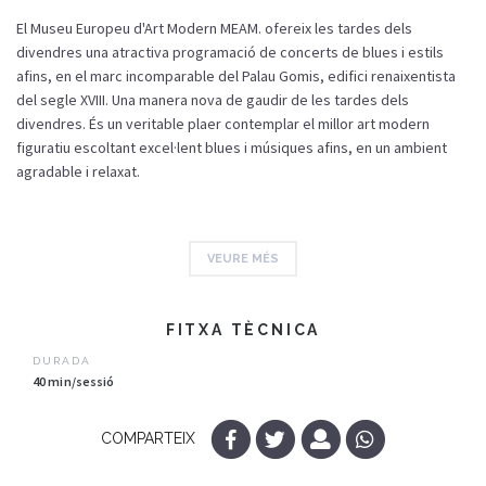
El Museu Europeu d'Art Modern MEAM. ofereix les tardes dels
divendres una atractiva programació de concerts de blues i estils
afins, en el marc incomparable del Palau Gomis, edifici renaixentista
del segle XVIII. Una manera nova de gaudir de les tardes dels
divendres. És un veritable plaer contemplar el millor art modern
figuratiu escoltant excel·lent blues i músiques afins, en un ambient
agradable i relaxat.
VEURE MÉS
FITXA TÈCNICA
DURADA
40 min/sessió
COMPARTEIX