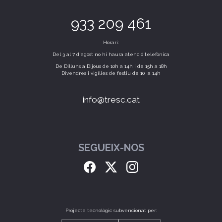
933 209 461
Horari:
Del 3 al 7 d'agost no hi haura atenció telefònica
De Dilluns a Dijous de 10h a 14h i de 15h a 18h
Divendres i vigílies de festiu de 10 a 14h
info@tresc.cat
SEGUEIX-NOS
Projecte tecnològic subvencionat per: