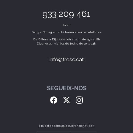
933 209 461
Horari:
Del 3 al 7 d'agost no hi haura atenció telefònica
De Dilluns a Dijous de 10h a 14h i de 15h a 18h
Divendres i vigílies de festiu de 10 a 14h
info@tresc.cat
SEGUEIX-NOS
Projecte tecnològic subvencionat per: