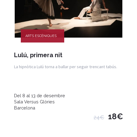
ARTS ESCÈNIQUES
Lulú, primera nit
La hipnòtica Lulú torna a ballar per seguir trencant tabús.
Del 8 al 13 de desembre
Sala Versus Glòries
Barcelona
18€
24€