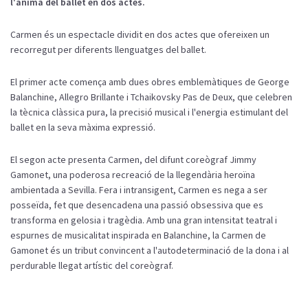
l'ànima del ballet en dos actes.
Carmen és un espectacle dividit en dos actes que ofereixen un
recorregut per diferents llenguatges del ballet.
El primer acte comença amb dues obres emblemàtiques de George
Balanchine, Allegro Brillante i Tchaikovsky Pas de Deux, que celebren
la tècnica clàssica pura, la precisió musical i l'energia estimulant del
ballet en la seva màxima expressió.
El segon acte presenta Carmen, del difunt coreògraf Jimmy
Gamonet, una poderosa recreació de la llegendària heroïna
ambientada a Sevilla. Fera i intransigent, Carmen es nega a ser
posseïda, fet que desencadena una passió obsessiva que es
transforma en gelosia i tragèdia. Amb una gran intensitat teatral i
espurnes de musicalitat inspirada en Balanchine, la Carmen de
Gamonet és un tribut convincent a l'autodeterminació de la dona i al
perdurable llegat artístic del coreògraf.