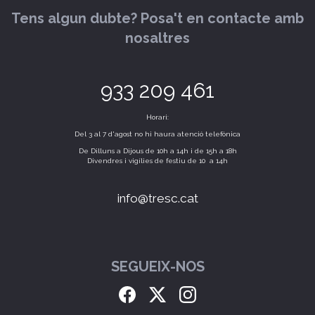
Tens algun dubte? Posa't en contacte amb
nosaltres
933 209 461
Horari:
Del 3 al 7 d'agost no hi haura atenció telefònica
De Dilluns a Dijous de 10h a 14h i de 15h a 18h
Divendres i vigílies de festiu de 10 a 14h
info@tresc.cat
SEGUEIX-NOS