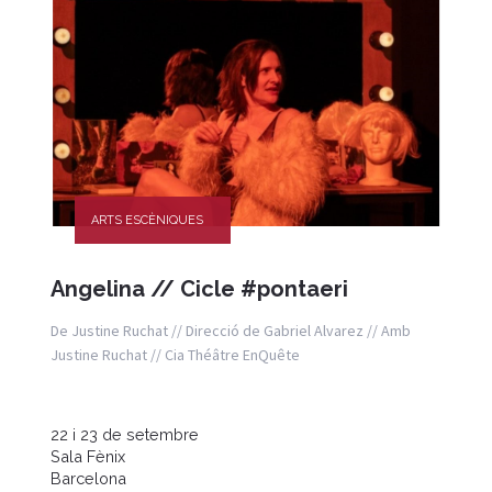
ARTS ESCÈNIQUES
Angelina // Cicle #pontaeri
De Justine Ruchat // Direcció de Gabriel Alvarez // Amb
Justine Ruchat // Cia Théâtre EnQuête
22 i 23 de setembre
Sala Fènix
Barcelona