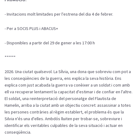
- Invitacions molt limitades per l'estrena del dia 4 de febrer.
- Per a SOCIS PLUS i ABACUS+
- Disponibles a partir del 29 de gener a les 17:00 h
******
2026. Una ciutat qualsevol. La Sílvia, una dona que sobreviu com pot a
les conseqüències de la guerra, ens explica la seva història. Ens
explica com just acabada la guerra va conèixer a un soldat i com amb
ell va recuperar lentament la capacitat d'estimar i de confiar en l'altre.
El soldat, una reinterpretació del personatge del Flautista de
Hamelin, arriba a la ciutat amb un objectiu concret: assassinar a totes
les persones contràries al règim establert, el problema és que la
Silvia n'és una d'elles. Ambdós lluiten per trobar-se, sobreviure i
identificar els veritables culpables de la seva situació i actuar en
conseqüència.