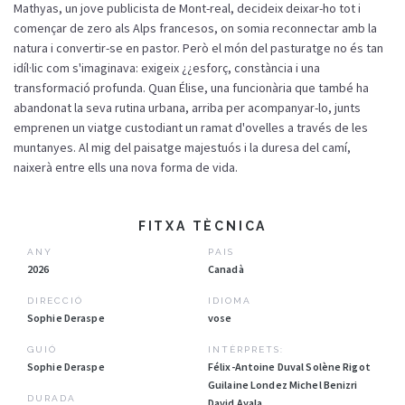
Mathyas, un jove publicista de Mont-real, decideix deixar-ho tot i
començar de zero als Alps francesos, on somia reconnectar amb la
natura i convertir-se en pastor. Però el món del pasturatge no és tan
idíl·lic com s'imaginava: exigeix ¿¿esforç, constància i una
transformació profunda. Quan Élise, una funcionària que també ha
abandonat la seva rutina urbana, arriba per acompanyar-lo, junts
emprenen un viatge custodiant un ramat d'ovelles a través de les
muntanyes. Al mig del paisatge majestuós i la duresa del camí,
naixerà entre ells una nova forma de vida.
FITXA TÈCNICA
ANY
PAIS
2026
Canadà
DIRECCIÓ
IDIOMA
Sophie Deraspe
vose
GUIÓ
INTÈRPRETS:
Sophie Deraspe
Félix-Antoine Duval Solène Rigot
Guilaine Londez Michel Benizri
DURADA
David Ayala