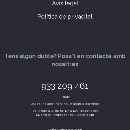
Avís legal
Política de privacitat
Tens algun dubte? Posa't en contacte amb
nosaltres
933 209 461
Horari:
Del 3 al 7 d'agost no hi haura atenció telefònica
De Dilluns a Dijous de 10h a 14h i de 15h a 18h
Divendres i vigílies de festiu de 10 a 14h