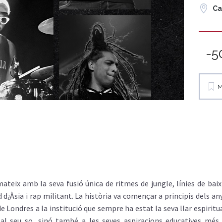
Ca
-5
M
ateix amb la seva fusió única de ritmes de jungle, línies de baix
ud d¿Àsia i rap militant. La història va començar a principis dels a
 de Londres a la institució que sempre ha estat la seva llar espiri
l seu so, sinó també a les seves aspiracions educatives més 