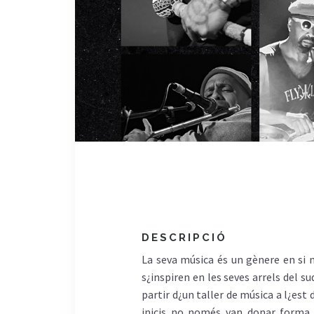
DESCRIPCIÓ
La seva música és un gènere en si m
s¿inspiren en les seves arrels del s
partir d¿un taller de música a l¿est
inicis no només van donar forma a