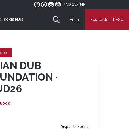
MAGAZINE
Entra
Fes-te del TRESC
S
SOCIS PLUS
ERTS
IAN DUB
UNDATION ·
UD26
ROCK
Disponible per a