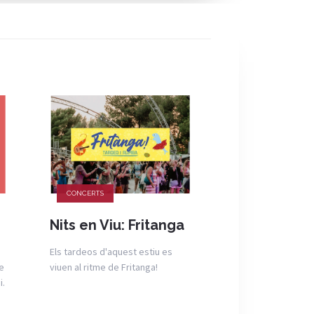
CONCERTS
CONCERTS
Nits en Viu: Fritanga
Primera Fil
Manel Camp
Els tardeos d'aquest estiu es
Puig i Joan 
e
viuen al ritme de Fritanga!
LLACH GEN
i.
Coincidint amb el 