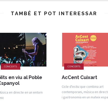
TAMBÉ ET POT INTERESSAR
CONCERTS
CONCERTS
Nits en viu al Poble
AcCent Cuixart
Espanyol
Cicle d'estiu que combina art
contemporani, música en direct
úsica en directe en un entorn
i gastronomia en un mateix espa
nic