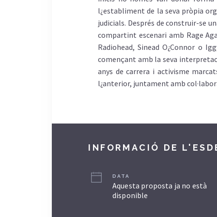
l¿establiment de la seva pròpia org
judicials. Després de construir-se 
compartint escenari amb Rage Agai
Radiohead, Sinead O¿Connor o Iggy
començant amb la seva interpretaci
anys de carrera i activisme marca
l¿anterior, juntament amb col·labor
INFORMACIÓ DE L'ES
DATA
Aquesta proposta ja no està
disponible