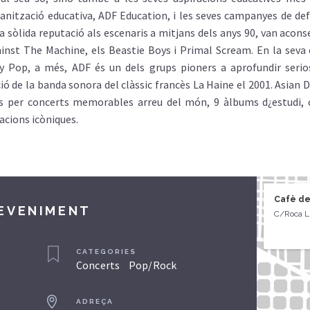
anització educativa, ADF Education, i les seves campanyes de def
una sòlida reputació als escenaris a mitjans dels anys 90, van aco
nst The Machine, els Beastie Boys i Primal Scream. En la seva 
 Pop, a més, ADF és un dels grups pioners a aprofundir serio
ó de la banda sonora del clàssic francès La Haine el 2001. Asian
ts per concerts memorables arreu del món, 9 àlbums d¿estudi, 
acions icòniques.
Cafè de
DEVENIMENT
C/Roca Ll
CATEGORIES
Concerts
Pop/Rock
ADREÇA