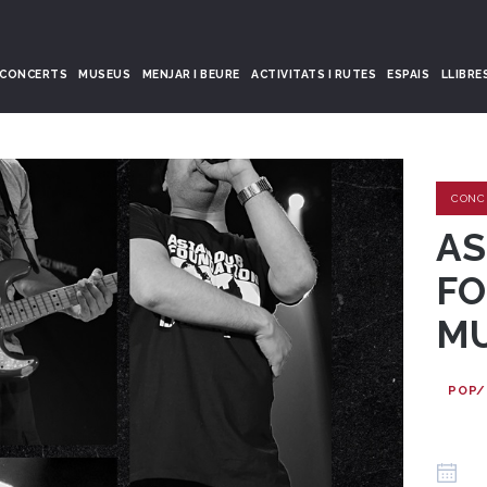
CONCERTS
MUSEUS
MENJAR I BEURE
ACTIVITATS I RUTES
ESPAIS
LLIBRE
CONC
AS
FO
M
POP/