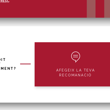
TRESC
.
DIT
T
IMENT?
AFEGEIX LA TEVA
RECOMANACIÓ