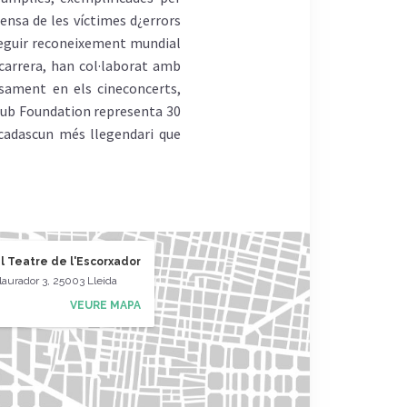
ensa de les víctimes d¿errors
nseguir reconeixement mundial
carrera, han col·laborat amb
sament en els cineconcerts,
 Dub Foundation representa 30
cadascun més llegendari que
l Teatre de l'Escorxador
aurador 3, 25003 Lleida
VEURE MAPA