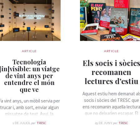
ARTICLE
ARTICLE
Tecnologia
Els socis i sòcie
[in]visible: un viatge
recomanen
de vint anys per
lectures d'estiu
entendre el món
que ve
Aquest estiu hem demanat al
socis i sòcies del TRESC que
Fa vint anys, un mòbil servia per
ens recomanin aquella lectur
trucar i, amb sort, enviar algun
que no deixarien escapar. El
missatge de text. Avui, la
resultat és una llista plena de
mateixa butxaca on el guardem
per
per
1 DE JULIOL
TRESC
29 DE JUNY
TRESC
novel·les, assaig, clàssics,
conté sensors, connexió
descobertes i llibres que han
permanent i accés a
deixat empremta. Si encara