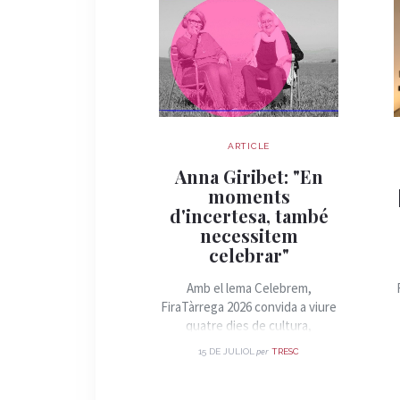
ARTICLE
Anna Giribet: "En
moments
d'incertesa, també
necessitem
celebrar"
Amb el lema Celebrem,
FiraTàrrega 2026 convida a viure
quatre dies de cultura,
convivència i arts de carrer.
per
15 DE JULIOL
TRESC
Parlem amb la directora artística
de la Fira, Anna Giribet, sobre