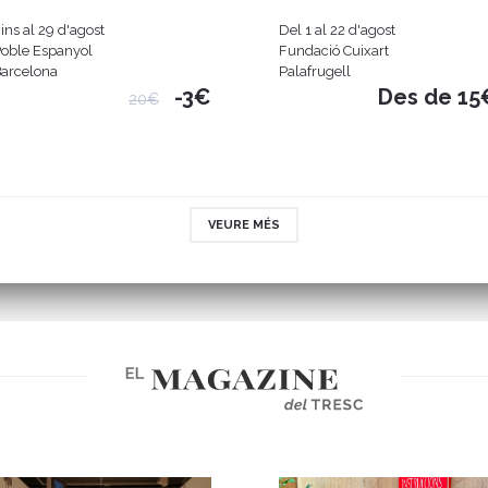
ins al 29 d'agost
Del 1 al 22 d'agost
oble Espanyol
Fundació Cuixart
arcelona
Palafrugell
-3€
Des de 15
20€
VEURE MÉS