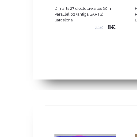
Dimarts 27 d'octubre a les 20 h
F
Paral.lel 62 (antiga BARTS)
P
Barcelona
B
8€
22€