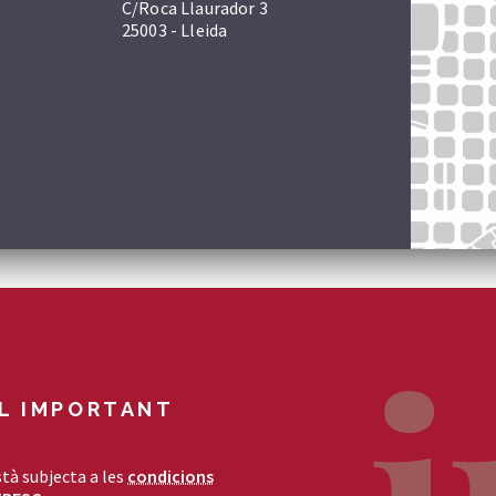
C/Roca Llaurador 3
25003 - Lleida
L IMPORTANT
tà subjecta a les
condicions