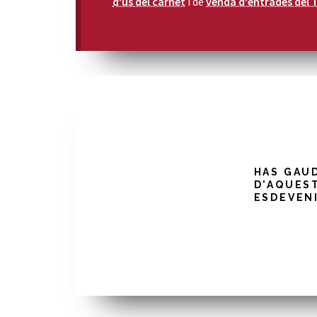
d'ús del carnet
i de
venda d'entrades del 
HAS GAU
D'AQUES
ESDEVEN