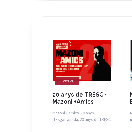
CONCERTS
20 anys de TRESC ·
Mazoni +Amics
Mazoni + amics. 20 anys
M
d'Esgarrapada. 20 anys de TRESC
ú