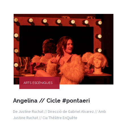
ARTS ESCÈNIQUES
Angelina // Cicle #pontaeri
De Justine Ruchat // Direcció de Gabriel Alvarez // Amb
Justine Ruchat // Cia Théâtre EnQuête