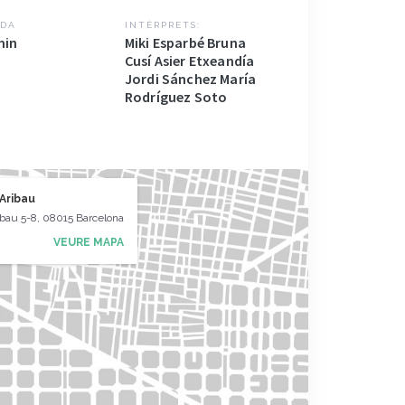
DA
INTÈRPRETS:
min
Miki Esparbé Bruna
Cusí Asier Etxeandía
Jordi Sánchez María
Rodríguez Soto
Aribau
ibau 5-8, 08015 Barcelona
VEURE MAPA