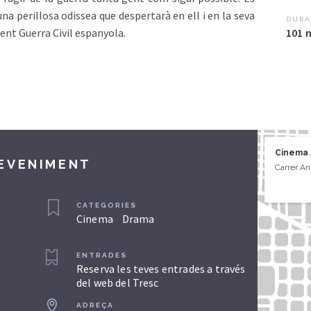
na perillosa odissea que despertarà en ell i en la seva
DURA
ent Guerra Civil espanyola.
101 
Cinema 
DEVENIMENT
Carrer Ar
CATEGORIES
Cinema
Drama
ENTRADES
Reserva les teves entrades a través
del web del Tresc
ADREÇA