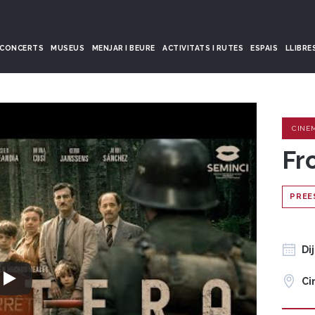
CONCERTS
MUSEUS
MENJAR I BEURE
ACTIVITATS I RUTES
ESPAIS
LLIBRE
CINE
Fr
PREE
Di
Ci