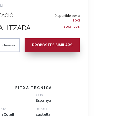
iu
TACIÓ
Disponible per a
SOCI
ALITZADA
SOCI PLUS
PROPOSTES SIMILARS
'interessa
FITXA TÈCNICA
PAIS
Espanya
CCIÓ
IDIOMA
h Colell
castellà