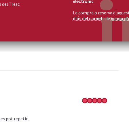
electrònic
b del Tresc
La compra o reserva d'aquest
d'ús del carnet
i de
venda d'
es pot repetir.