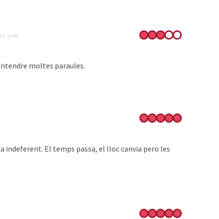
 07:37H
g entendre moltes paraules.
xa indeferent. El temps passa, el lloc canvia pero les