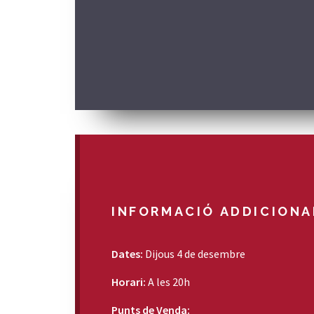
INFORMACIÓ ADDICIONA
Dates:
Dijous 4 de desembre
Horari:
A les 20h
Punts de Venda: