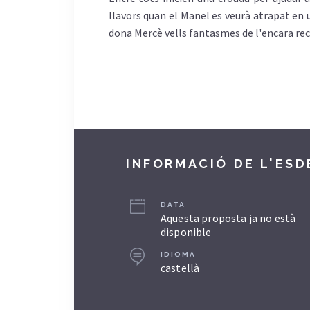
llavors quan el Manel es veurà atrapat en u
dona Mercè vells fantasmes de l'encara rec
INFORMACIÓ DE L'ES
DATA
Aquesta proposta ja no està
disponible
IDIOMA
castellà