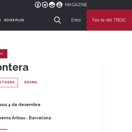
MAGAZINE
Entra
Fes-te del TRESC
S
SOCIS PLUS
MA
ontera
STRENA
DRAMA
jous 4 de desembre
nema Aribau - Barcelona