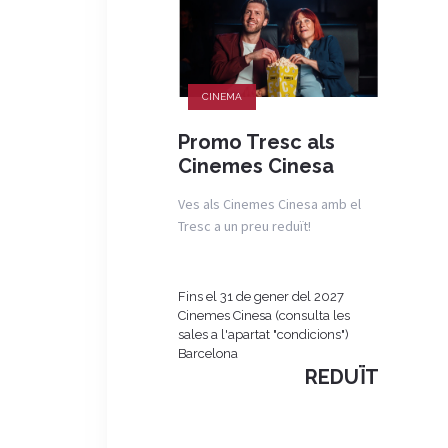
CINEMA
Promo Tresc als
Cinemes Cinesa
Ves als Cinemes Cinesa amb el
Tresc a un preu reduït!
Fins el 31 de gener del 2027
Cinemes Cinesa (consulta les
sales a l'apartat "condicions")
Barcelona
REDUÏT