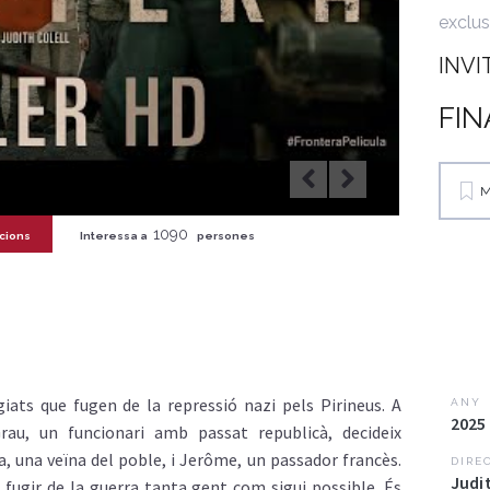
exclus
INVI
FIN
M
1090
cions
Interessa a
persones
iats que fugen de la repressió nazi pels Pirineus. A
ANY
2025
rau, un funcionari amb passat republicà, decideix
na, una veïna del poble, i Jerôme, un passador francès.
DIRE
Judit
 fugir de la guerra tanta gent com sigui possible. És