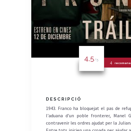
4,5
/5
4
recomana
DESCRIPCIÓ
1943. Franco ha bloquejat el pas de refug
l'aduana d'un poble fronterer, Manel G
contravenir les ordres ajudat per la Julia
Entre tots inicien una croada per ajudar a