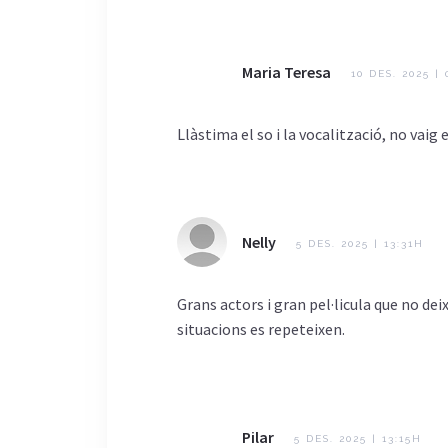
Maria Teresa
10 DES. 2025 |
Llàstima el so i la vocalització, no vai
Nelly
5 DES. 2025 | 13:31H
Grans actors i gran pel·licula que no dei
situacions es repeteixen.
Pilar
5 DES. 2025 | 13:15H