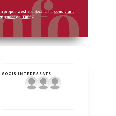
a proposta està subjecta a les
condicions
entrades del TRESC
.
SOCIS INTERESSATS