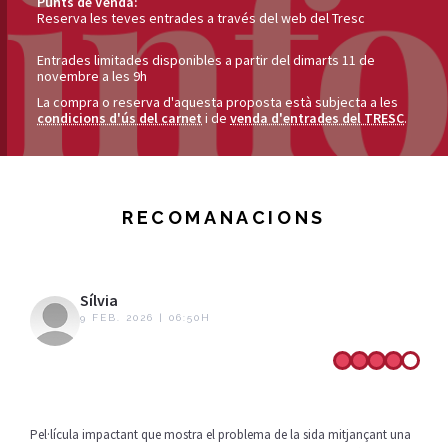
Punts de Venda:
Reserva les teves entrades a través del web del Tresc
Entrades limitades disponibles a partir del dimarts 11 de
novembre a les 9h
La compra o reserva d'aquesta proposta està subjecta a les
condicions d'ús del carnet
i de
venda d'entrades del TRESC
.
RECOMANACIONS
Sílvia
9 FEB. 2026 | 06:50H
Pel·lícula impactant que mostra el problema de la sida mitjançant una