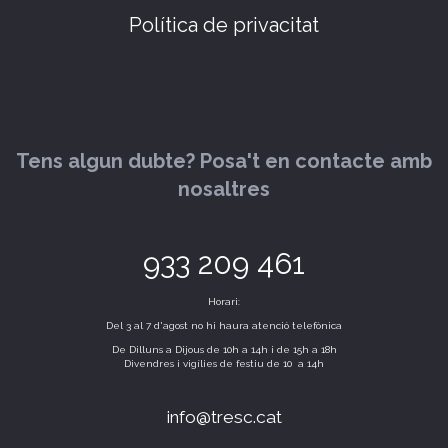
Política de privacitat
Tens algun dubte? Posa't en contacte amb
nosaltres
933 209 461
Horari:
Del 3 al 7 d'agost no hi haura atenció telefònica
De Dilluns a Dijous de 10h a 14h i de 15h a 18h
Divendres i vigílies de festiu de 10 a 14h
info@tresc.cat