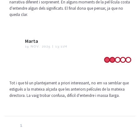
narrativa diferent i sorprenent. En alguns moments de la pel·lícula costa
d'entendre algun dels significats. El final dona que pensar, ja que no
queda clar.
Marta
19 NOV. 2025 | 13:11H
Tot i que té un plantejament a priori interessant, no em va semblar que
estigués a la mateixa alçada que les anteriors películes de la mateixa
directora. La vaig trobar confusa, difícil d'entendre i massa llarga.
1