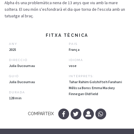
Alpha és una problemàtica nena de 13 anys que viu amb la mare
soltera. El seu món s'esfondrarà el dia que torna de l'escola amb un
tatuatge al braç.
FITXA TÈCNICA
ANY
PAIS
2025
França
DIRECCIÓ
IDIOMA
Julia Ducournau
vose
GUIÓ
INTÈRPRETS:
Julia Ducournau
Tahar Rahim Golshifteh Farahani
Mélissa Boros Emma Mackey
DURADA
Finnegan Oldfield
128 min
COMPARTEIX