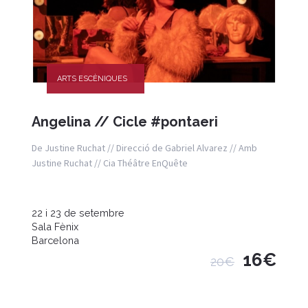
ARTS ESCÈNIQUES
Angelina // Cicle #pontaeri
De Justine Ruchat // Direcció de Gabriel Alvarez // Amb
Justine Ruchat // Cia Théâtre EnQuête
22 i 23 de setembre
Sala Fènix
Barcelona
16€
20€