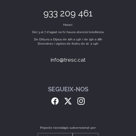
933 209 461
Horari:
Del 3 al 7 d'agost no hi haura atenció telefònica
De Dilluns a Dijous de 10h a 14h i de 15h a 18h
Divendres i vigílies de festiu de 10 a 14h
info@tresc.cat
SEGUEIX-NOS
Projecte tecnològic subvencionat per: