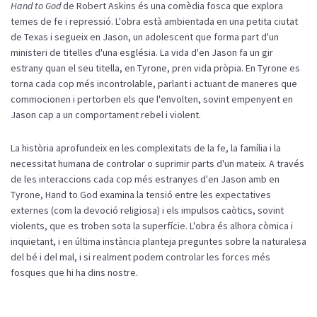
Hand to God
de Robert Askins és una comèdia fosca que explora
temes de fe i repressió. L'obra està ambientada en una petita ciutat
de Texas i segueix en Jason, un adolescent que forma part d'un
ministeri de titelles d'una església. La vida d'en Jason fa un gir
estrany quan el seu titella, en Tyrone, pren vida pròpia. En Tyrone es
torna cada cop més incontrolable, parlant i actuant de maneres que
commocionen i pertorben els que l'envolten, sovint empenyent en
Jason cap a un comportament rebel i violent.
La història aprofundeix en les complexitats de la fe, la família i la
necessitat humana de controlar o suprimir parts d'un mateix. A través
de les interaccions cada cop més estranyes d'en Jason amb en
Tyrone, Hand to God examina la tensió entre les expectatives
externes (com la devoció religiosa) i els impulsos caòtics, sovint
violents, que es troben sota la superfície. L'obra és alhora còmica i
inquietant, i en última instància planteja preguntes sobre la naturalesa
del bé i del mal, i si realment podem controlar les forces més
fosques que hi ha dins nostre.