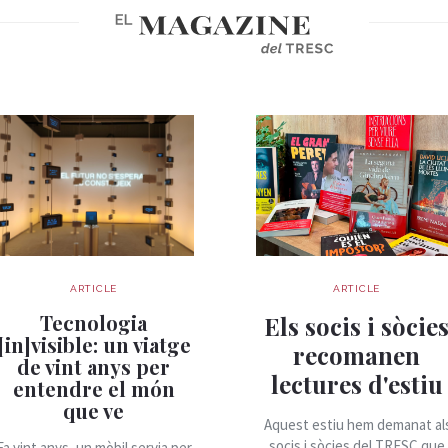
ARTICLE
ARTICLE
Tecnologia
Els socis i sòcie
[in]visible: un viatge
recomanen
de vint anys per
lectures d'estiu
entendre el món
que ve
Aquest estiu hem demanat al
socis i sòcies del TRESC que
Fa vint anys, un mòbil servia per