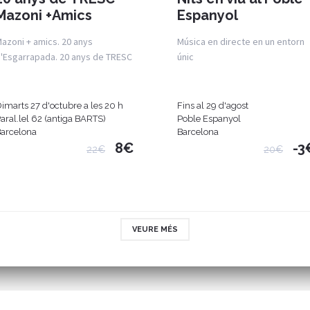
Mazoni +Amics
Espanyol
azoni + amics. 20 anys
Música en directe en un entorn
'Esgarrapada. 20 anys de TRESC
únic
imarts 27 d'octubre a les 20 h
Fins al 29 d'agost
aral.lel 62 (antiga BARTS)
Poble Espanyol
arcelona
Barcelona
8€
-3
22€
20€
VEURE MÉS