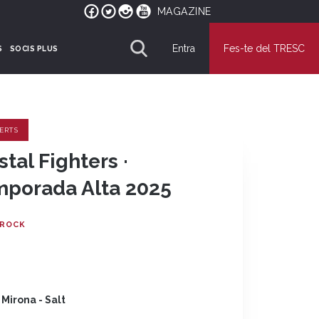
MAGAZINE
Entra
Fes-te del TRESC
S
SOCIS PLUS
ERTS
stal Fighters ·
porada Alta 2025
ROCK
 Mirona - Salt