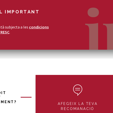
L IMPORTANT
tà subjecta a les
condicions
TRESC
.
DIT
T
IMENT?
AFEGEIX LA TEVA
RECOMANACIÓ