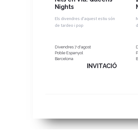
Nights
Els divendres d'aquest estiu són
M
de tardeo i pop
d
Divendres 7 d'agost
D
Poble Espanyol
P
Barcelona
B
INVITACIÓ