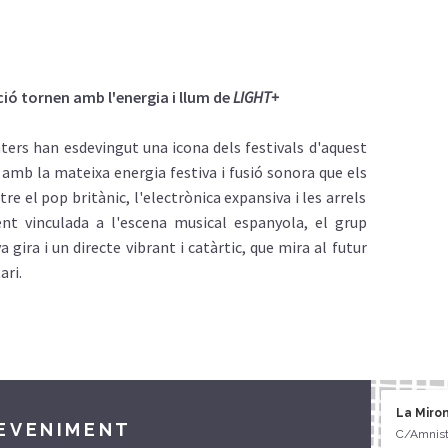
ció
tornen
amb
l'energia
i
llum
de
LIGHT+
hters
han
esdevingut
una
icona
dels
festivals
d'aquest
n
amb
la
mateixa
energia
festiva i
fusió
sonora que
els
ntre el pop
britànic
,
l'electrònica
expansiva i les
arrels
ent
vinculada a
l'escena
musical
espanyola
, el
grup
 gira i un directe
vibrant
i
catàrtic
, que mira al
futur
ari
.
La Miro
DEVENIMENT
C/Amnisti