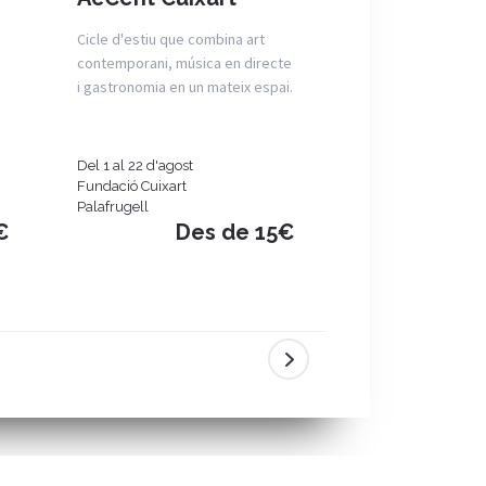
Cicle d'estiu que combina art
Els tardeos d'aque
contemporani, música en directe
viuen al ritme de F
i gastronomia en un mateix espai.
Del 1 al 22 d'agost
Dissabte 8 d'agost
Fundació Cuixart
Poble Espanyol
Palafrugell
Barcelona
€
Des de 15€