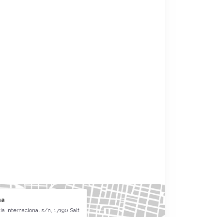
na
a Internacional s/n, 17190 Salt