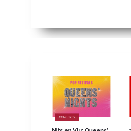
CONCERTS
Nits en Viu: Queens'