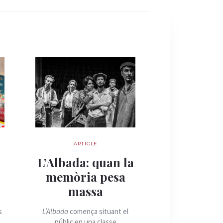
ARTICLE
ARTIC
Quan la 
s
L’Albada: quan la
esdevé re
memòria pesa
Palau Robe
massa
la cara hum
guerra 
s
L’Albada
comença situant el
públic en una classe
El Palau Robert 