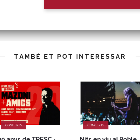
TAMBÉ ET POT INTERESSAR
CONCERTS
CONCERTS
20 anys de TRESC ·
Nits en viu al Poble