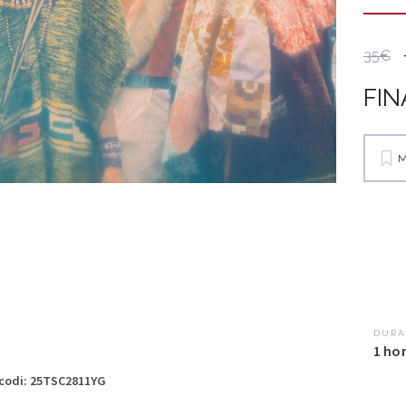
35€
FIN
M
DURA
1 hor
codi:
25TSC2811YG