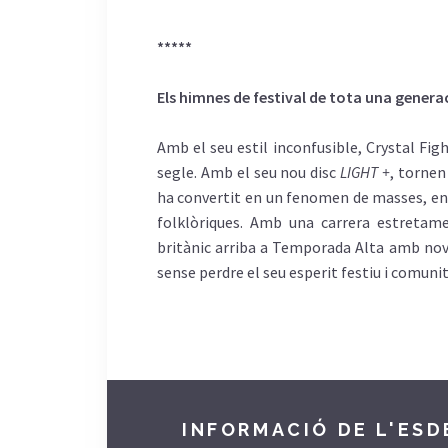
*****
Els
himnes
de festival de tota una
genera
Amb
el
seu
estil
inconfusible
,
Crystal
Fig
segle
.
Amb
el
seu
nou
disc
LIGHT +
, torne
ha
convertit
en un
fenomen
de
masses
, e
folklòriques
.
Amb
una carrera
estretam
britànic
arriba a Temporada Alta
amb
nova
sense
perdre
el
seu
esperit
festiu
i
comunit
INFORMACIÓ DE L'ES