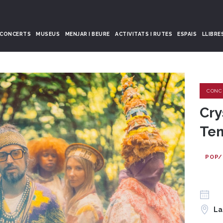
CONCERTS
MUSEUS
MENJAR I BEURE
ACTIVITATS I RUTES
ESPAIS
LLIBRE
CONC
Cry
Tem
POP/
La