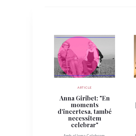
ARTICLE
Anna Giribet: "En
moments
d'incertesa, també
necessitem
celebrar"
Amb el lema Celebrem,