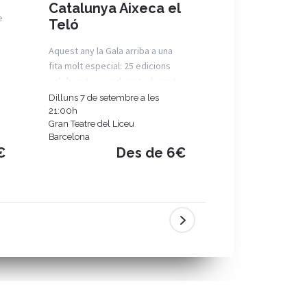
Catalunya Aixeca el
#pontaeri
e
Teló
De Justine Ruchat /
Gabriel Alvarez //
Aquest any la Gala arriba a una
Ruchat // Cia Théâ
fita molt especial: 25 edicions
celebrant, reivindicant i donant
visibilitat a la força de les art
Dilluns 7 de setembre a les
22 i 23 de setembr
21:00h
Sala Fènix
Gran Teatre del Liceu
Barcelona
Barcelona
€
Des de 6€