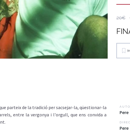
20€
FIN
M
ue parteix de la tradició per sacsejar-la, qüestionar-la
AUTO
Pere
 arrels, entre la vergonya i l'orgull, que ens convida a
nt.
DIRE
Pere