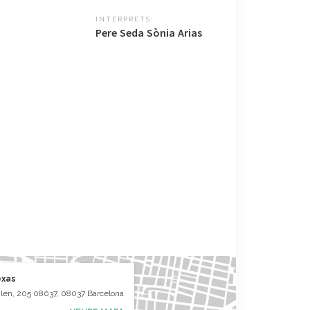
INTÈRPRETS:
Pere Seda Sònia Arias
exas
ilén, 205 08037, 08037 Barcelona