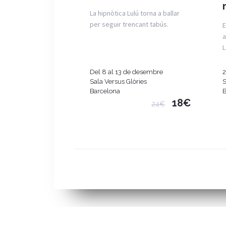
La hipnòtica Lulú torna a ballar
per seguir trencant tabús.
E
a
L
Del 8 al 13 de desembre
2
Sala Versus Glòries
S
Barcelona
B
18€
24€