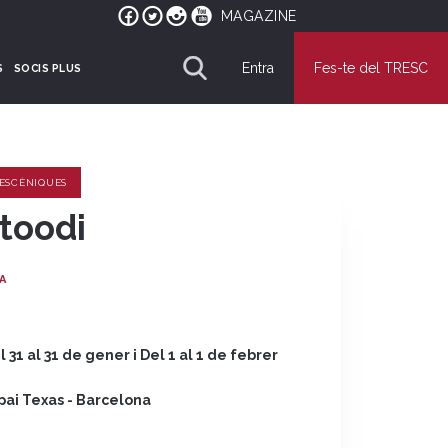
MAGAZINE
Entra
Fes-te del TRESC
S
SOCIS PLUS
 ESCÈNIQUES
toodi
A
l 31 al 31 de gener i Del 1 al 1 de febrer
pai Texas - Barcelona