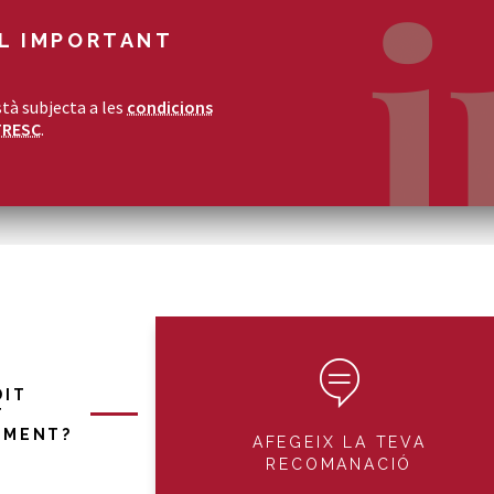
L IMPORTANT
tà subjecta a les
condicions
TRESC
.
DIT
T
IMENT?
AFEGEIX LA TEVA
RECOMANACIÓ