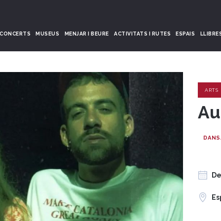
CONCERTS
MUSEUS
MENJAR I BEURE
ACTIVITATS I RUTES
ESPAIS
LLIBRE
ARTS
Au
DANS
De
Es