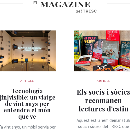
ARTICLE
ARTICLE
Tecnologia
Els socis i sòcie
[in]visible: un viatge
recomanen
de vint anys per
lectures d'estiu
entendre el món
que ve
Aquest estiu hem demanat al
socis i sòcies del TRESC que
Fa vint anys, un mòbil servia per