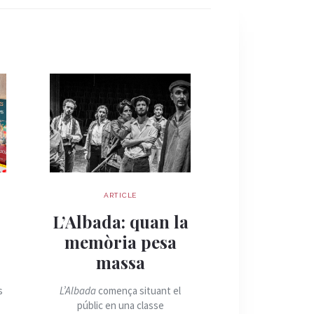
ARTICLE
ARTIC
Quan la 
s
L’Albada: quan la
esdevé re
memòria pesa
Palau Robe
massa
la cara hum
guerra 
s
L’Albada
comença situant el
públic en una classe
El Palau Robert 