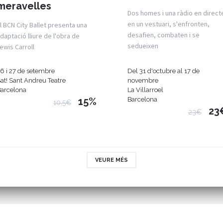
meravelles
Dos homes i una ràdio en direct
en un vestuari, s'enfronten,
l BCN City Ballet presenta una
desafien, combaten i se
daptació lliure de l'obra de
sedueixen
ewis Carroll
6 i 27 de setembre
Del 31 d'octubre al 17 de
at! Sant Andreu Teatre
novembre
arcelona
La Villarroel
15%
Barcelona
10,5€
23
23€
VEURE MÉS