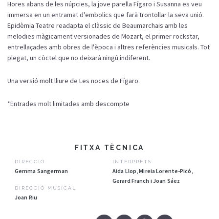
Hores abans de les núpcies, la jove parella Fígaro i Susanna es veu
immersa en un entramat d'embolics que farà trontollar la seva unió.
Epidèmia Teatre readapta el clàssic de Beaumarchais amb les
melodies màgicament versionades de Mozart, el primer rockstar,
entrellaçades amb obres de l'època i altres referències musicals. Tot
plegat, un còctel que no deixarà ningú indiferent.
Una versió molt lliure de Les noces de Fígaro.
*Entrades molt limitades amb descompte
FITXA TÈCNICA
DIRECCIÓ
INTÈRPRETS:
Gemma Sangerman
Aida Llop, Mireia Lorente-Picó,
Gerard Franch i Joan Sáez
DIRECCIÓ MUSICAL
Joan Riu