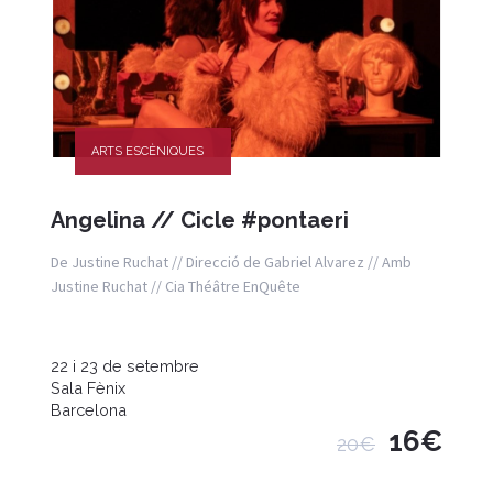
ARTS ESCÈNIQUES
Angelina // Cicle #pontaeri
De Justine Ruchat // Direcció de Gabriel Alvarez // Amb
Justine Ruchat // Cia Théâtre EnQuête
22 i 23 de setembre
Sala Fènix
Barcelona
16€
20€