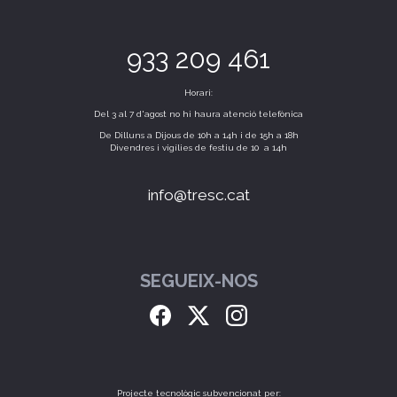
933 209 461
Horari:
Del 3 al 7 d'agost no hi haura atenció telefònica
De Dilluns a Dijous de 10h a 14h i de 15h a 18h
Divendres i vigílies de festiu de 10 a 14h
info@tresc.cat
SEGUEIX-NOS
Projecte tecnològic subvencionat per: