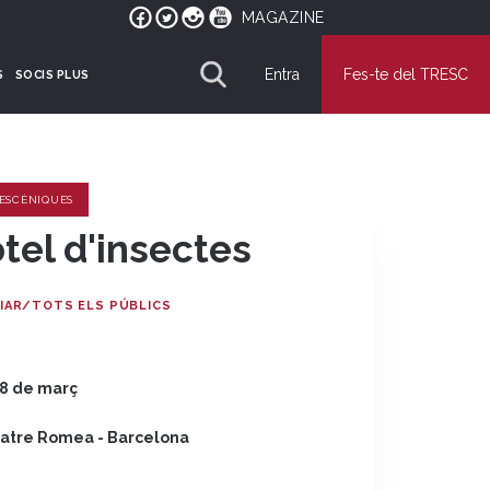
MAGAZINE
Entra
Fes-te del TRESC
S
SOCIS PLUS
 ESCÈNIQUES
tel d'insectes
LIAR/TOTS ELS PÚBLICS
i 8 de març
atre Romea - Barcelona