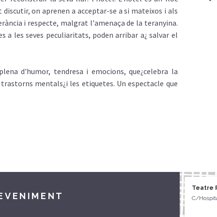
ot discutir, on aprenen a acceptar-se a si mateixos i als
lerància i respecte, malgrat l'amenaça de la teranyina.
es a les seves peculiaritats, poden arribar a¿ salvar el
 plena d'humor, tendresa i emocions, que¿celebra la
ls trastorns mentals¿i les etiquetes. Un espectacle que
Teatre
DEVENIMENT
C/Hospita