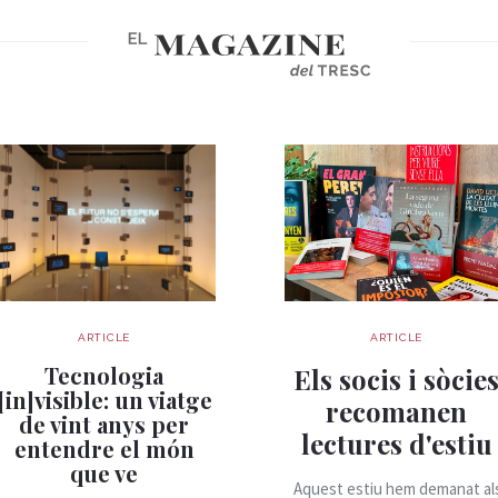
ARTICLE
ARTICLE
Tecnologia
Els socis i sòcie
[in]visible: un viatge
recomanen
de vint anys per
lectures d'estiu
entendre el món
que ve
Aquest estiu hem demanat al