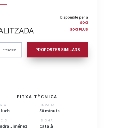
€
Disponible per a
SOCI
ALITZADA
SOCI PLUS
PROPOSTES SIMILARS
'interessa
FITXA TÈCNICA
RIA
DURADA
Lluch
50 minuts
CCIÓ
IDIOMA
andra Jiménez
Català