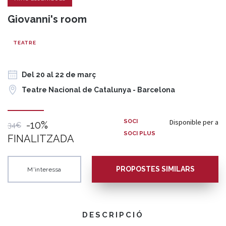
Giovanni's room
TEATRE
Del 20 al 22 de març
Teatre Nacional de Catalunya - Barcelona
Disponible per a
SOCI
-10%
34€
SOCI PLUS
FINALITZADA
PROPOSTES SIMILARS
M'interessa
DESCRIPCIÓ