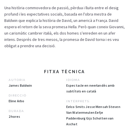
Una
història
commovedora
de
passió
,
pèrdua
i
lluita
entre el
desig
profund
i les
expectatives
socials
, basada en
l'obra
mestra
de
Baldwin que explica la
història
de David, un
americà
a
França
. David
espera el
retorn
de la
seva
promesa Hella.
Però
quan
coneix
Giovanni,
un
carismàtic
cambrer
italià
,
els
dos
homes
s'enreden
en un afer
intens
.
Després
de tres
mesos
, la promesa de David torna i es
veu
obligat
a
prendre
una
decisió
.
FITXA TÈCNICA
AUTORIA
IDIOMA
James Baldwin
Espectacle en neerlandès amb
subtítols en català
DIRECCIÓ
Eline Arbo
INTÈRPRETS:
Eelco Smits Jesse Mensah Steven
DURADA
Van Watermeulen Eefje
2 hores
Paddenburg Gijs Scholten van
Aschat