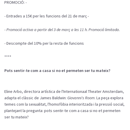
PROMOCIÓ: -
- Entrades a 15€ per les funcions del 21 de març -
-
Promoció activa a partir del 3 de març a les 11 h. Promoció limitada.
- Descompte del 10% per la resta de funcions
****
Pots
sentir-te
com
a casa si no et
permeten
ser tu
mateix
?
Eline
Arbo
, directora artística de
l'Internationaal
Theater
Amsterdam
,
adapta el
clàssic
de James Baldwin:
Giovanni's
Room
. La
peça
explora
temes
com
la
sexualitat
,
l'homofòbia
interioritzada
i la
pressió
social,
plantejant
la pregunta:
pots
sentir-te
com
a casa si no et
permeten
ser tu
mateix
?