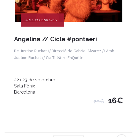
ARTS ESCÈNIQUES
Angelina // Cicle #pontaeri
De Justine Ruchat // Direcció de Gabriel Alvarez // Amb
Justine Ruchat // Cia Théâtre EnQuête
22 i 23 de setembre
Sala Fènix
Barcelona
16€
20€