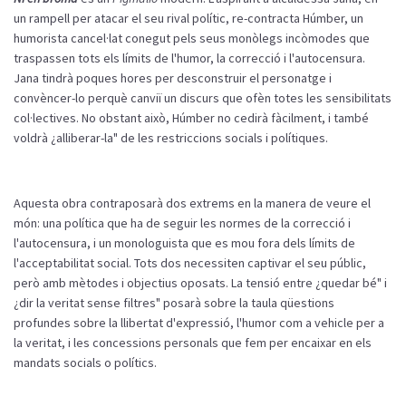
un
rampell
per atacar el
seu
rival
polític
, re-contracta
Húmber
, un
humorista
cancel·lat
conegut
pels
seus
monòlegs
incòmodes
que
traspassen
tots
els
límits
de
l'humor
, la
correcció
i
l'autocensura
.
Jana
tindrà
poques
hores
per
desconstruir
el
personatge
i
convèncer
-lo
perquè
canviï
un
discurs
que
ofèn
totes les
sensibilitats
col·lectives
. No
obstant
això
,
Húmber
no
cedirà
fàcilment
, i també
voldrà
¿
alliberar
-la" de les
restriccions
socials
i
polítiques
.
Aquesta
obra
contraposarà
dos
extrems
en la manera de
veure
el
món
: una política que ha de seguir les normes de la
correcció
i
l'autocensura
, i un monologuista que es
mou
fora
dels
límits
de
l'acceptabilitat
social.
Tots
dos
necessiten
captivar el
seu
públic
,
però
amb
mètodes
i
objectius
oposats
. La
tensió
entre ¿quedar
bé
" i
¿
dir
la
veritat
sense
filtres"
posarà
sobre la taula
qüestions
profundes sobre la
llibertat
d'expressió
,
l'humor
com
a
vehicle
per a
la
veritat
, i les
concessions
personals
que
fem
per
encaixar
en
els
mandats
socials
o
polítics
.