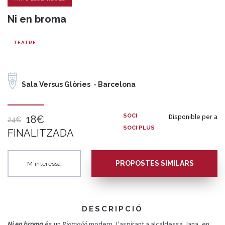
Ni en broma
TEATRE
Sala Versus Glòries - Barcelona
Disponible per a
SOCI
18€
24€
SOCI PLUS
FINALITZADA
PROPOSTES SIMILARS
M'interessa
DESCRIPCIÓ
Ni en broma
és
un
Pigmalió
modern
.
L'aspirant
a
alcaldessa
Jana, en