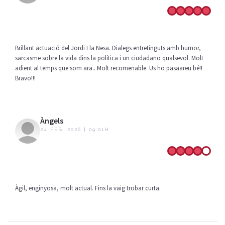
Brillant actuació del Jordi I la Nesa. Dialegs entretinguts amb humor,
sarcasme sobre la vida dins la política i un ciudadano qualsevol. Molt
adient al temps que som ara.. Molt recomenable. Us ho pasaareu bé!!
Bravo!!!
Àngels
24 FEB. 2026 | 09:01H
Àgil, enginyosa, molt actual. Fins la vaig trobar curta.