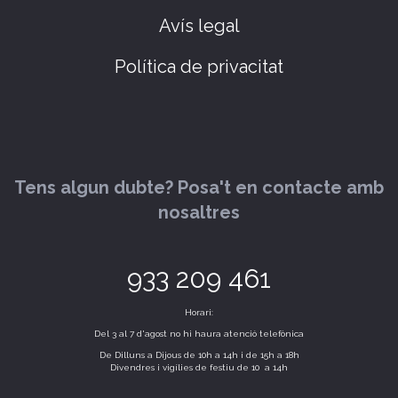
Avís legal
Política de privacitat
Tens algun dubte? Posa't en contacte amb
nosaltres
933 209 461
Horari:
Del 3 al 7 d'agost no hi haura atenció telefònica
De Dilluns a Dijous de 10h a 14h i de 15h a 18h
Divendres i vigílies de festiu de 10 a 14h