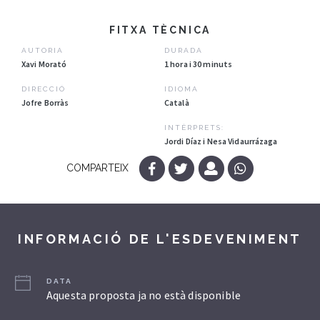
FITXA TÈCNICA
AUTORIA
DURADA
Xavi Morató
1 hora i 30 minuts
DIRECCIÓ
IDIOMA
Jofre Borràs
Català
INTÈRPRETS:
Jordi Díaz i Nesa Vidaurrázaga
COMPARTEIX
INFORMACIÓ DE L'ESDEVENIMENT
DATA
Aquesta proposta ja no està disponible