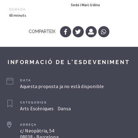
Seda i Marc Udina
DURADA
65 minuts
COMPARTEIX
INFORMACIÓ DE L'ESDEVENIMENT
DATA
Aquesta proposta ja no està disponible
CATEGORIES
Arts Escèniques
Dansa
ADREÇA
c/ Neopàtria, 54
08038 - Barcelona