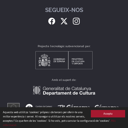
SEGUEIX-NOS
Projecte tecnològic subvencionat per:
Amb el suport de:
Aquesta web utilitza 'cookies' pròpies i de tercers per oferir-te una
Accepta
millor experiència i servei. Al navegar o utilitzar els nostres serveis,
acceptes l'ús que fem de les 'cookies'. Si ho vols, pots canviar la configuració de 'cookies'.
Més
informació
CLUB CATALÀ DE CULTURA, S.L. B64175235 CARRER PERÚ, 186 - 08020 - BARCELONA