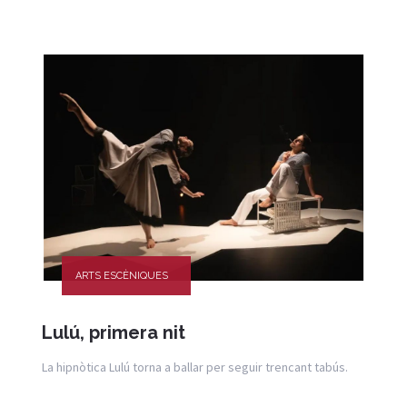
ARTS ESCÈNIQUES
Lulú, primera nit
La hipnòtica Lulú torna a ballar per seguir trencant tabús.