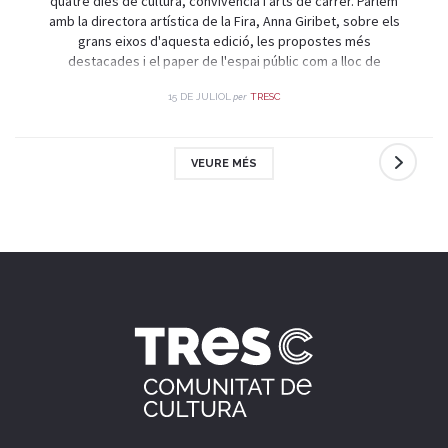
quatre dies de cultura, convivència i arts de carrer. Parlem
amb la directora artística de la Fira, Anna Giribet, sobre els
grans eixos d'aquesta edició, les propostes més
destacades i el paper de l'espai públic com a lloc de
trobada i celebració.
per
15 DE JULIOL
TRESC
VEURE MÉS