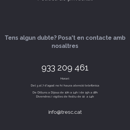
Tens algun dubte? Posa't en contacte amb
nosaltres
933 209 461
Horari:
Del 3 al 7 d'agost no hi haura atenció telefònica
De Dilluns a Dijous de 10h a 14h i de 15h a 18h
Divendres i vigílies de festiu de 10 a 14h
info@tresc.cat