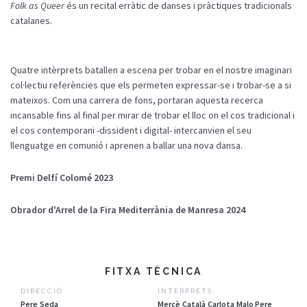
Folk as
Queer
és
un recital
erràtic
de
danses
i
pràctiques
tradicionals
catalanes.
Quatre
intèrprets
batallen a escena per
trobar
en el
nostre
imaginari
col·lectiu
referències
que
els
permeten
expressar
-se i
trobar
-se a si
mateixos
.
Com
una carrera de
fons
, portaran
aquesta
recerca
incansable
fins
al final per mirar de
trobar
el
lloc
on
el cos tradicional i
el cos
contemporani
-
dissident
i digital-
intercanvien
el
seu
llenguatge
en
comunió
i
aprenen
a ballar una nova
dansa
.
Premi
Delfí
Colomé 2023
Obrador
d'Arrel
de la
Fira
Mediterrània
de Manresa 2024
FITXA TÈCNICA
DIRECCIÓ
INTÈRPRETS:
Pere Seda
Mercè Català Carlota Malo Pere