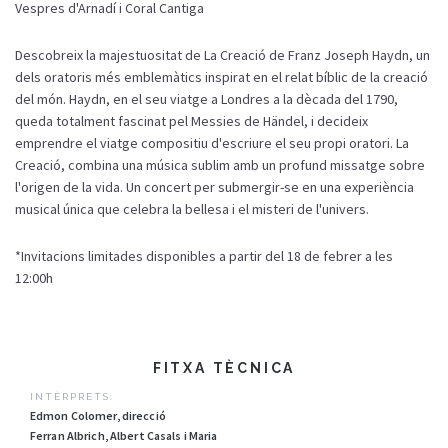
Vespres d'Arnadí i Coral Cantiga
Descobreix la majestuositat de La Creació de Franz Joseph Haydn, un
dels oratoris més emblemàtics inspirat en el relat bíblic de la creació
del món. Haydn, en el seu viatge a Londres a la dècada del 1790,
queda totalment fascinat pel Messies de Händel, i decideix
emprendre el viatge compositiu d'escriure el seu propi oratori. La
Creació, combina una música sublim amb un profund missatge sobre
l'origen de la vida. Un concert per submergir-se en una experiència
musical única que celebra la bellesa i el misteri de l'univers.
*Invitacions limitades disponibles a partir del 18 de febrer a les
12:00h
FITXA TÈCNICA
INTÈRPRETS:
Edmon Colomer, direcció
Ferran Albrich, Albert Casals i Maria