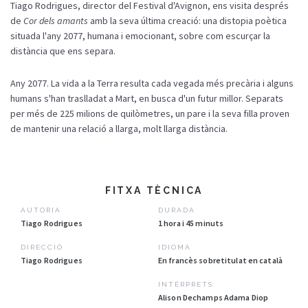
Tiago Rodrigues, director del Festival d'Avignon, ens visita després
de
Cor dels amants
amb la seva última creació: una distopia poètica
situada l'any 2077, humana i emocionant, sobre com escurçar la
distància que ens separa.
Any 2077. La vida a la Terra resulta cada vegada més precària i alguns
humans s'han traslladat a Mart, en busca d'un futur millor. Separats
per més de 225 milions de quilòmetres, un pare i la seva filla proven
de mantenir una relació a llarga, molt llarga distància.
FITXA TÈCNICA
AUTORIA
DURADA
Tiago Rodrigues
1 hora i 45 minuts
DIRECCIÓ
IDIOMA
Tiago Rodrigues
En francès sobretitulat en català
INTÈRPRETS:
Alison Dechamps Adama Diop