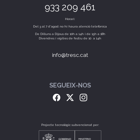
933 209 461
Horari:
Del 3 al 7 d'agost no hi haura atenció telefònica
De Dilluns a Dijous de 10h a 14h i de 15h a 18h
Divendres i vigílies de festiu de 10 a 14h
info@tresc.cat
SEGUEIX-NOS
Projecte tecnològic subvencionat per: