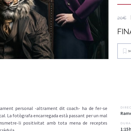
20€
FIN
M
pament personal -altrament dit coach- ha de fer-se
DIRE
Ramo
al. La fotògrafa encarregada està passant per un mal
nsmetre-li positivitat amb tota mena de receptes
DURA
1:15
crèdula.