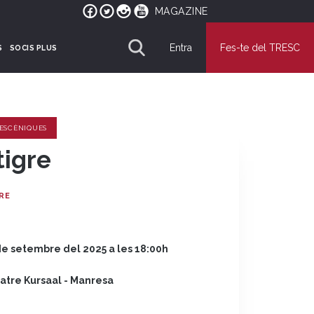
MAGAZINE
Entra
Fes-te del TRESC
S
SOCIS PLUS
 ESCÈNIQUES
tigre
RE
de setembre del 2025 a les 18:00h
atre Kursaal - Manresa