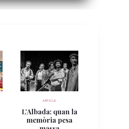
ARTICLE
ARTIC
Quan la 
s
L’Albada: quan la
esdevé re
memòria pesa
Palau Robe
massa