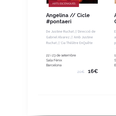
ARTS ESCÈNIQUES
Angelina // Cicle
#pontaeri
De Justine Ruchat // Direcció de
E
Gabriel Alvarez // Amb Justine
a
Ruchat // Cia Théâtre EnQuête
p
a
22 i 23 de setembre
1
Sala Fènix
S
Barcelona
B
16€
20€