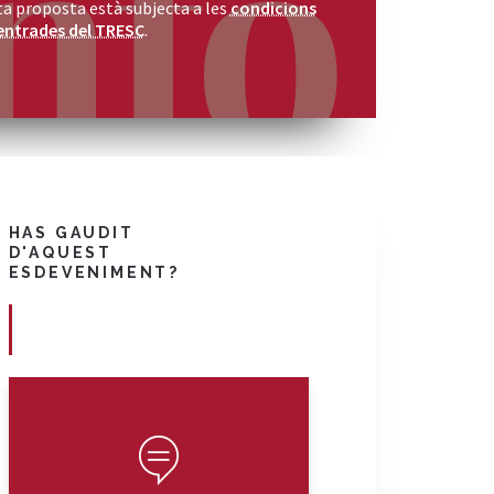
a proposta està subjecta a les
condicions
entrades del TRESC
.
HAS GAUDIT
D'AQUEST
ESDEVENIMENT?