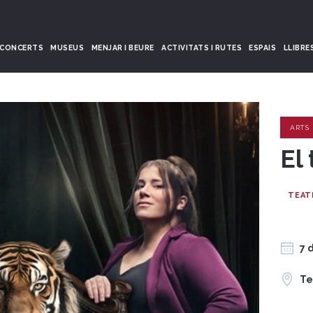
CONCERTS
MUSEUS
MENJAR I BEURE
ACTIVITATS I RUTES
ESPAIS
LLIBRE
ARTS
El 
TEAT
7 
Te