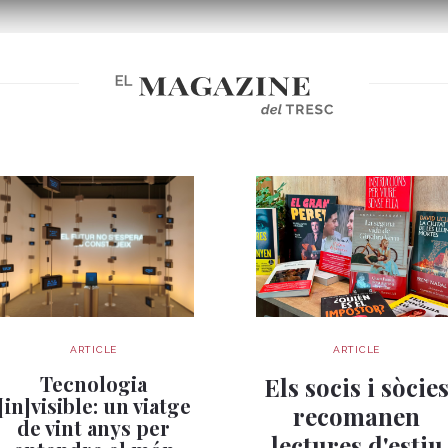
ARTICLE
ARTICLE
Tecnologia
Els socis i sòcie
[in]visible: un viatge
recomanen
de vint anys per
lectures d'estiu