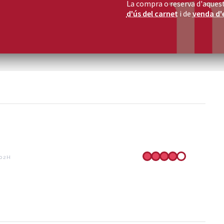
La compra o reserva d'aquest
d'ús del carnet
i de
venda d'
:02H