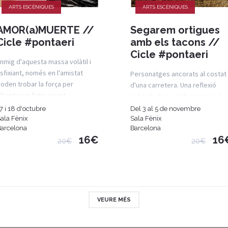
ARTS ESCÈNIQUES
ARTS ESCÈNIQUES
AMOR(a)MUERTE //
Segarem ortigues
Cicle #pontaeri
amb els tacons //
Cicle #pontaeri
nmig d'aquesta massa volàtil i
sfixiant, només en l'amistat
Personatges ancorats al costat
oden trobar la força per
d'una carretera. Una reflexió
frontar un futur incert.
sobre la dona, el feminisme, la
prostitució i el masclisme.
7 i 18 d'octubre
Del 3 al 5 de novembre
ala Fènix
Sala Fènix
arcelona
Barcelona
16€
16
20€
20€
VEURE MÉS