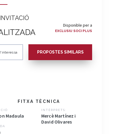
INVITACIÓ
Disponible per a
ALITZADA
EXCLUSIU SOCI PLUS
PROPOSTES SIMILARS
'interessa
FITXA TÈCNICA
CCIÓ
INTÈRPRETS:
n Madaula
Mercè Martínez i
David Olivares
DA
h