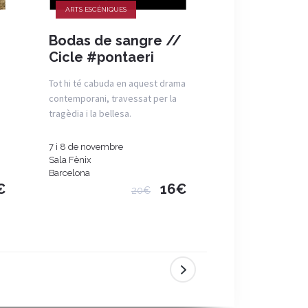
ARTS ESCÈNIQUES
ARTS ESCÈNIQUES
Bodas de sangre //
Trampantojo
Cicle #pontaeri
relat de la 
d'Espanya
Tot hi té cabuda en aquest drama
contemporani, travessat per la
una obra de teatr
tragèdia i la bellesa.
multidisciplinària 
memòria històrica i
7 i 8 de novembre
Del 9 al 13 de des
Sala Fènix
Sala Fènix
Barcelona
Barcelona
€
16€
20€