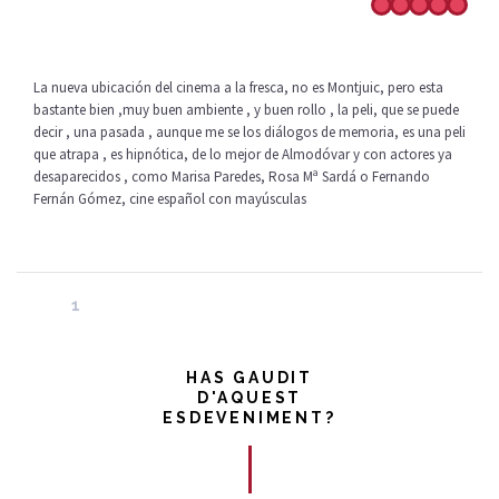
La nueva ubicación del cinema a la fresca, no es Montjuic, pero esta
bastante bien ,muy buen ambiente , y buen rollo , la peli, que se puede
decir , una pasada , aunque me se los diálogos de memoria, es una peli
que atrapa , es hipnótica, de lo mejor de Almodóvar y con actores ya
desaparecidos , como Marisa Paredes, Rosa Mª Sardá o Fernando
Fernán Gómez, cine español con mayúsculas
1
HAS GAUDIT
D'AQUEST
ESDEVENIMENT?