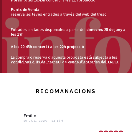
Horari:
A les 20:45h concert i a les 22h projecció
Punts de Venda:
reserva les teves entrades a través del web del tresc
Entrades limitades disponibles a partir del
dimecres 25 de juny a
les 17h
A les 20:45h concert i a les 22h projecció
La compra o reserva d'aquesta proposta està subjecta a les
condicions d'ús del carnet
i de
venda d'entrades del TRESC
.
RECOMANACIONS
Emilio
10 JUL. 2025 | 14:18H