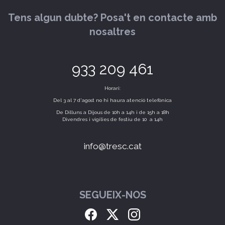
Tens algun dubte? Posa't en contacte amb
nosaltres
933 209 461
Horari:
Del 3 al 7 d'agost no hi haura atenció telefònica
De Dilluns a Dijous de 10h a 14h i de 15h a 18h
Divendres i vigílies de festiu de 10 a 14h
info@tresc.cat
SEGUEIX-NOS